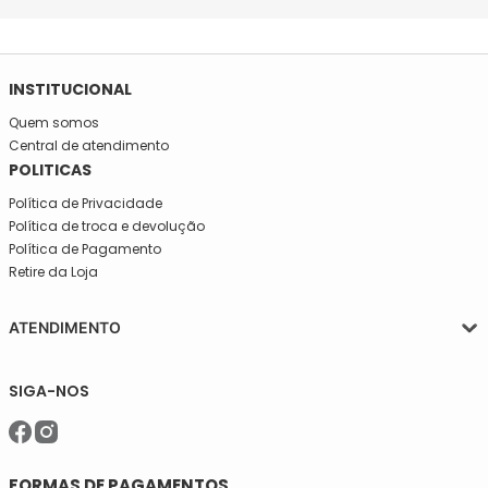
INSTITUCIONAL
Quem somos
Central de atendimento
POLITICAS
Política de Privacidade
Política de troca e devolução
Política de Pagamento
Retire da Loja
ATENDIMENTO
Segunda a quinta-feira, das 08:30 às 17:30
SIGA-NOS
Sexta, das 08:30 às 16h30.
Telefone: (11)5627-7800
WhatsApp: (11)94238-1925
sac@meiassaojose.com.br
FORMAS DE PAGAMENTOS