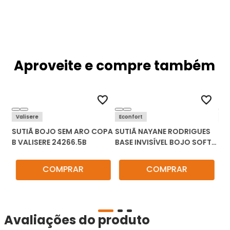
Aproveite e compre também
Valisere
Econfort
De
SUTIÃ BOJO SEM ARO COPA
SUTIÃ NAYANE RODRIGUES
SU
2
B VALISERE 24266.5B
BASE INVISÍVEL BOJO SOFT
61
FIT ST010041
COMPRAR
COMPRAR
Avaliações do produto