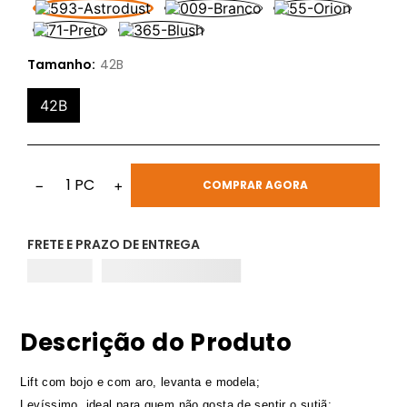
Tamanho:
42B
42B
1
PC
−
+
COMPRAR AGORA
FRETE E PRAZO DE ENTREGA
Descrição do Produto
Lift com bojo e com aro, levanta e modela;
Levíssimo, ideal para quem não gosta de sentir o sutiã;