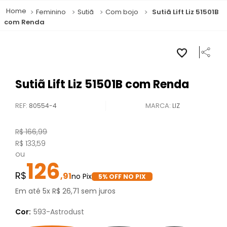
Feminino
Sutiã
Com bojo
Sutiã Lift Liz 51501B
com Renda
Sutiã Lift Liz 51501B com Renda
REF
:
80554-4
LIZ
R$
166
,
99
R$
133
,
59
ou
126
,
91
5
% OFF NO PIX
Em até
5
x
R$
26
,
71
sem juros
Cor:
593-Astrodust