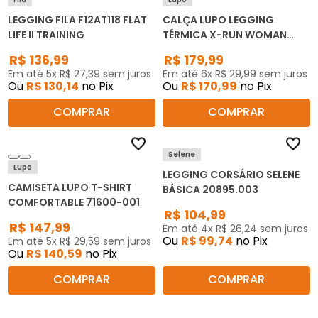
LEGGING FILA F12AT118 FLAT
CALÇA LUPO LEGGING
LIFE II TRAINING
TÉRMICA X-RUN WOMAN
EMANA 71523-001
R$
136
,
99
R$
179
,
99
Em até
5
x
R$
27
,
39
sem juros
Em até
6
x
R$
29
,
99
sem juros
Ou
R$
130
,
14
no Pix
Ou
R$
170
,
99
no Pix
COMPRAR
COMPRAR
Selene
Lupo
LEGGING CORSÁRIO SELENE
CAMISETA LUPO T-SHIRT
BÁSICA 20895.003
COMFORTABLE 71600-001
R$
104
,
99
R$
147
,
99
Em até
4
x
R$
26
,
24
sem juros
Ou
R$
99
,
74
no Pix
Em até
5
x
R$
29
,
59
sem juros
Ou
R$
140
,
59
no Pix
COMPRAR
COMPRAR