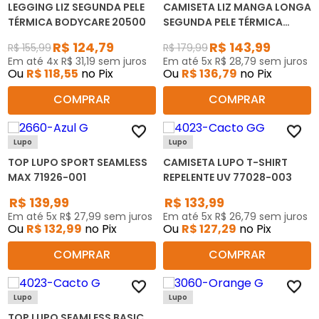
LEGGING LIZ SEGUNDA PELE
CAMISETA LIZ MANGA LONGA
TÉRMICA BODYCARE 20500
SEGUNDA PELE TÉRMICA
BODYCARE 21500
R$
124
,
79
R$
143
,
99
R$
155
,
99
R$
179
,
99
Em até
4
x
R$
31
,
19
sem juros
Em até
5
x
R$
28
,
79
sem juros
Ou
R$
118
,
55
no Pix
Ou
R$
136
,
79
no Pix
COMPRAR
COMPRAR
Lupo
Lupo
TOP LUPO SPORT SEAMLESS
CAMISETA LUPO T-SHIRT
MAX 71926-001
REPELENTE UV 77028-003
R$
139
,
99
R$
133
,
99
Em até
5
x
R$
27
,
99
sem juros
Em até
5
x
R$
26
,
79
sem juros
Ou
R$
132
,
99
no Pix
Ou
R$
127
,
29
no Pix
COMPRAR
COMPRAR
Lupo
Lupo
TOP LUPO SEAMLESS BASIC