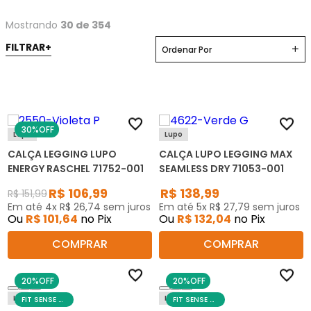
Mostrando
30 de 354
Ordenar Por
30%
OFF
Lupo
Lupo
CALÇA LEGGING LUPO
CALÇA LUPO LEGGING MAX
ENERGY RASCHEL 71752-001
SEAMLESS DRY 71053-001
R$
106
,
99
R$
138
,
99
R$
151
,
99
Em até
4
x
R$
26
,
74
sem juros
Em até
5
x
R$
27
,
79
sem juros
Ou
R$
101
,
64
no Pix
Ou
R$
132
,
04
no Pix
COMPRAR
COMPRAR
20%
OFF
20%
OFF
Liz
Liz
FIT SENSE DAY
FIT SENSE DAY