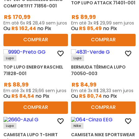
TOP LUPO ATTACK 71401-001
COMFORTFIT 71856-001
R$
170
,
99
R$
89
,
99
Em até
6
x
R$
28
,
49
sem juros
Em até
3
x
R$
29
,
99
sem juros
Ou
R$
162
,
44
no Pix
Ou
R$
85
,
49
no Pix
COMPRAR
COMPRAR
Lupo
Lupo
TOP LUPO ENERGY RASCHEL
BERMUDA TÉRMICA LUPO
71828-001
70050-003
R$
88
,
99
R$
84
,
99
Em até
3
x
R$
29
,
66
sem juros
Em até
3
x
R$
28
,
33
sem juros
Ou
R$
84
,
54
no Pix
Ou
R$
80
,
74
no Pix
COMPRAR
COMPRAR
Lupo
Nike
CAMISETA LUPO T-SHIRT
CAMISETA NIKE SPORTSWEAR