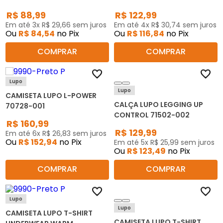
FEMININA 71582-001
R$
88
,
99
R$
122
,
99
Em até
3
x
R$
29
,
66
sem juros
Em até
4
x
R$
30
,
74
sem juros
Ou
R$
84
,
54
no Pix
Ou
R$
116
,
84
no Pix
COMPRAR
COMPRAR
Lupo
Lupo
CAMISETA LUPO L-POWER
CALÇA LUPO LEGGING UP
70728-001
CONTROL 71502-002
R$
160
,
99
R$
129
,
99
Em até
6
x
R$
26
,
83
sem juros
Ou
R$
152
,
94
no Pix
Em até
5
x
R$
25
,
99
sem juros
Ou
R$
123
,
49
no Pix
COMPRAR
COMPRAR
Lupo
Lupo
CAMISETA LUPO T-SHIRT
CAMISETA LUPO T-SHIRT