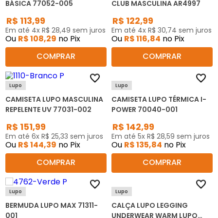
BÁSICA 77052-005
CLUB MASCULINA AR4997
R$
113
,
99
R$
122
,
99
Em até
4
x
R$
28
,
49
sem juros
Em até
4
x
R$
30
,
74
sem juros
Ou
R$
108
,
29
no Pix
Ou
R$
116
,
84
no Pix
COMPRAR
COMPRAR
Lupo
Lupo
CAMISETA LUPO MASCULINA
CAMISETA LUPO TÉRMICA I-
REPELENTE UV 77031-002
POWER 70040-001
R$
151
,
99
R$
142
,
99
Em até
6
x
R$
25
,
33
sem juros
Em até
5
x
R$
28
,
59
sem juros
Ou
R$
144
,
39
no Pix
Ou
R$
135
,
84
no Pix
COMPRAR
COMPRAR
Lupo
Lupo
BERMUDA LUPO MAX 71311-
CALÇA LUPO LEGGING
001
UNDERWEAR WARM LUPO