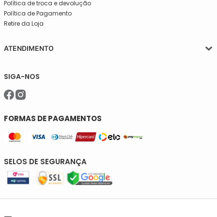
Política de troca e devolução
Política de Pagamento
Retire da Loja
ATENDIMENTO
Segunda a quinta-feira, das 08:30 às 17:30
SIGA-NOS
Sexta, das 08:30 às 16h30.
Telefone: (11)5627-7800
WhatsApp: (11)94238-1925
sac@meiassaojose.com.br
FORMAS DE PAGAMENTOS
SELOS DE SEGURANÇA