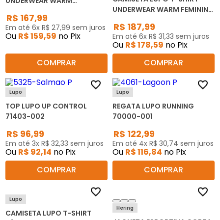
UNDERWEAR WARM
UNDERWEAR WARM FEMININA
MASCULINA 70661-001
R$
167
,
99
71633-001
R$
187
,
99
Em até
6
x
R$
27
,
99
sem juros
Ou
R$
159
,
59
no Pix
Em até
6
x
R$
31
,
33
sem juros
Ou
R$
178
,
59
no Pix
COMPRAR
COMPRAR
Lupo
Lupo
TOP LUPO UP CONTROL
REGATA LUPO RUNNING
71403-002
70000-001
R$
96
,
99
R$
122
,
99
Em até
3
x
R$
32
,
33
sem juros
Em até
4
x
R$
30
,
74
sem juros
Ou
R$
92
,
14
no Pix
Ou
R$
116
,
84
no Pix
COMPRAR
COMPRAR
Lupo
Hering
CAMISETA LUPO T-SHIRT