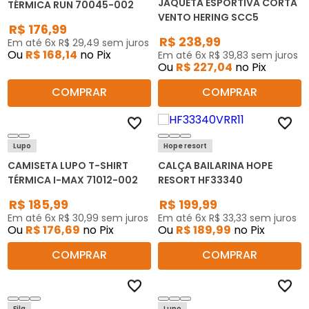
JAQUETA ESPORTIVA CORTA
TÉRMICA RUN 70045-002
VENTO HERING SCC5
R$
176
,
99
R$
238
,
99
Em até
6
x
R$
29
,
49
sem juros
Ou
R$
168
,
14
no Pix
Em até
6
x
R$
39
,
83
sem juros
Ou
R$
227
,
04
no Pix
COMPRAR
COMPRAR
Lupo
Hope resort
CAMISETA LUPO T-SHIRT
CALÇA BAILARINA HOPE
TÉRMICA I-MAX 71012-002
RESORT HF33340
R$
185
,
99
R$
199
,
99
Em até
6
x
R$
30
,
99
sem juros
Em até
6
x
R$
33
,
33
sem juros
Ou
R$
176
,
69
no Pix
Ou
R$
189
,
99
no Pix
COMPRAR
COMPRAR
Fila
Lupo