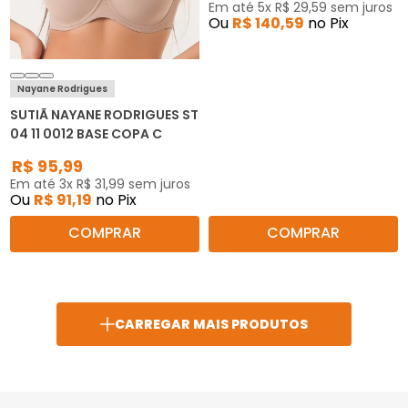
Em até
5
x
R$
29
,
59
sem juros
Ou
R$
140
,
59
no Pix
Nayane Rodrigues
SUTIÃ NAYANE RODRIGUES ST
04 11 0012 BASE COPA C
R$
95
,
99
Em até
3
x
R$
31
,
99
sem juros
Ou
R$
91
,
19
no Pix
COMPRAR
COMPRAR