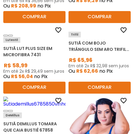
Ou
R$
89
,
29
no Pix
Em até
6
x
R$
36
,
66
sem juros
Ou
R$
208
,
99
no Pix
COMPRAR
COMPRAR
Trifil
Lutestil
SUTIÃ COM BOJO
SUTIÃ LUT PLUS SIZE EM
TRIÂNGULO SEM ARO TRIFIL
MICROFIBRA 7431
C04936
R$
65
,
96
R$
58
,
99
Em até
2
x
R$
32
,
98
sem juros
Ou
R$
62
,
66
no Pix
Em até
2
x
R$
29
,
49
sem juros
Ou
R$
56
,
04
no Pix
COMPRAR
COMPRAR
DeMillus
SUTIÃ DEMILLUS TOMARA
QUE CAIA BUSTIÊ 67858