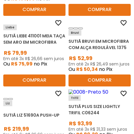
COMPRAR
COMPRAR
Liebe
Bruvi
SUTIÃ LIEBE 411001 MEIA TAÇA
SUTIÃ BRUVI EM MICROFIBRA
SEM ARO EM MICROFIBRA
COM ALÇA REGULÁVEL 1375
R$
79
,
99
R$
52
,
99
Em até
3
x
R$
26
,
66
sem juros
Ou
R$
75
,
99
no Pix
Em até
2
x
R$
26
,
49
sem juros
Ou
R$
50
,
34
no Pix
COMPRAR
COMPRAR
Trifil
Liz
SUTIÃ PLUS SIZE LIGHTLY
TRIFIL C06244
SUTIÃ LIZ 51690A PUSH-UP
R$
93
,
99
R$
219
,
99
Em até
3
x
R$
31
,
33
sem juros