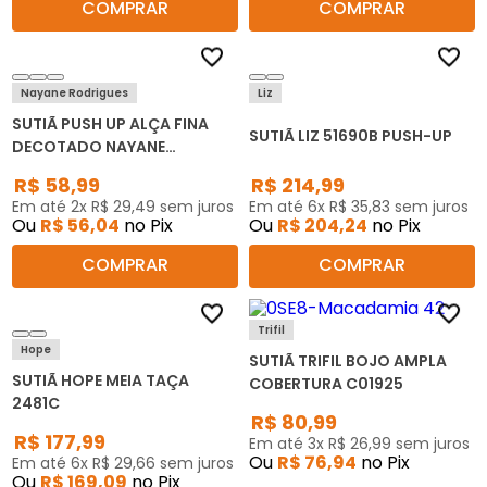
COMPRAR
COMPRAR
Nayane Rodrigues
Liz
SUTIÃ PUSH UP ALÇA FINA
SUTIÃ LIZ 51690B PUSH-UP
DECOTADO NAYANE
RODRIGUES ST030010
R$
58
,
99
R$
214
,
99
Em até
2
x
R$
29
,
49
sem juros
Em até
6
x
R$
35
,
83
sem juros
Ou
R$
56
,
04
no Pix
Ou
R$
204
,
24
no Pix
COMPRAR
COMPRAR
Trifil
Hope
SUTIÃ TRIFIL BOJO AMPLA
SUTIÃ HOPE MEIA TAÇA
COBERTURA C01925
2481C
R$
80
,
99
R$
177
,
99
Em até
3
x
R$
26
,
99
sem juros
Ou
R$
76
,
94
no Pix
Em até
6
x
R$
29
,
66
sem juros
Ou
R$
169
,
09
no Pix