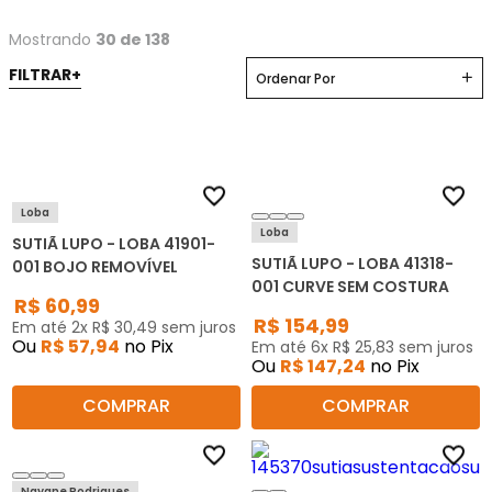
Mostrando
30 de 138
Ordenar Por
Loba
Loba
SUTIÃ LUPO - LOBA 41901-
SUTIÃ LUPO - LOBA 41318-
001 BOJO REMOVÍVEL
001 CURVE SEM COSTURA
R$
60
,
99
R$
154
,
99
Em até
2
x
R$
30
,
49
sem juros
Ou
R$
57
,
94
no Pix
Em até
6
x
R$
25
,
83
sem juros
Ou
R$
147
,
24
no Pix
COMPRAR
COMPRAR
Nayane Rodrigues