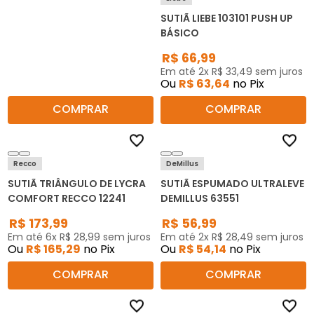
SUTIÃ LIEBE 103101 PUSH UP
BÁSICO
R$
66
,
99
Em até
2
x
R$
33
,
49
sem juros
Ou
R$
63
,
64
no Pix
COMPRAR
COMPRAR
Recco
DeMillus
SUTIÃ TRIÂNGULO DE LYCRA
SUTIÃ ESPUMADO ULTRALEVE
COMFORT RECCO 12241
DEMILLUS 63551
R$
173
,
99
R$
56
,
99
Em até
6
x
R$
28
,
99
sem juros
Em até
2
x
R$
28
,
49
sem juros
Ou
R$
165
,
29
no Pix
Ou
R$
54
,
14
no Pix
COMPRAR
COMPRAR