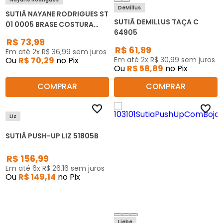
DeMillus
SUTIÃ NAYANE RODRIGUES ST
SUTIÃ DEMILLUS TAÇA C
01 0005 BRASE COSTURA
64905
INVISIVEL
R$
73
,
99
R$
61
,
99
Em até
2
x
R$
36
,
99
sem juros
Ou
R$
70
,
29
no Pix
Em até
2
x
R$
30
,
99
sem juros
Ou
R$
58
,
89
no Pix
COMPRAR
COMPRAR
Liz
SUTIÃ PUSH-UP LIZ 51805B
R$
156
,
99
Em até
6
x
R$
26
,
16
sem juros
Ou
R$
149
,
14
no Pix
Liebe