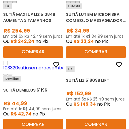
Liz
Lutestil
SUTIÃ MAXI UP LIZ 51384B
SUTIÃ LUT EM MICROFIBRA
AUMENTA 3 TAMANHOS
COM BOJO MASSAGEADOR E
ARO 124
R$
254
,
99
R$
34
,
99
Em até
6
x
R$
42
,
49
sem juros
Em até
1
x
R$
34
,
99
sem juros
Ou
R$
242
,
24
no Pix
Ou
R$
33
,
24
no Pix
COMPRAR
COMPRAR
Liz
DeMillus
SUTIÃ LIZ 51809B LIFT
SUTIÃ DEMILLUS 61196
R$
152
,
99
Em até
6
x
R$
25
,
49
sem juros
R$
44
,
99
Ou
R$
145
,
34
no Pix
Em até
1
x
R$
44
,
99
sem juros
Ou
R$
42
,
74
no Pix
COMPRAR
COMPRAR