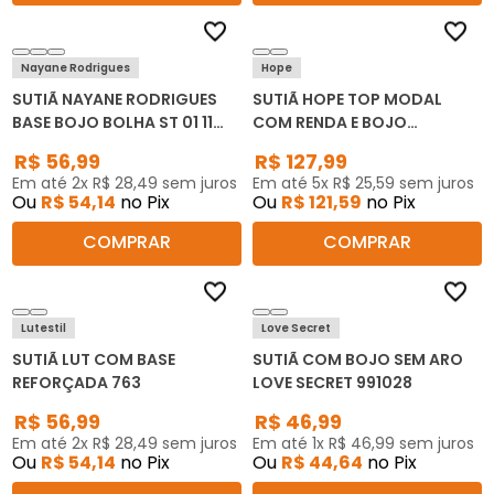
Nayane Rodrigues
Hope
SUTIÃ NAYANE RODRIGUES
SUTIÃ HOPE TOP MODAL
BASE BOJO BOLHA ST 01 11
COM RENDA E BOJO
0002
REMOVÍVEL L2732
R$
56
,
99
R$
127
,
99
Em até
2
x
R$
28
,
49
sem juros
Em até
5
x
R$
25
,
59
sem juros
Ou
R$
54
,
14
no Pix
Ou
R$
121
,
59
no Pix
COMPRAR
COMPRAR
Lutestil
Love Secret
SUTIÃ LUT COM BASE
SUTIÃ COM BOJO SEM ARO
REFORÇADA 763
LOVE SECRET 991028
R$
56
,
99
R$
46
,
99
Em até
2
x
R$
28
,
49
sem juros
Em até
1
x
R$
46
,
99
sem juros
Ou
R$
54
,
14
no Pix
Ou
R$
44
,
64
no Pix