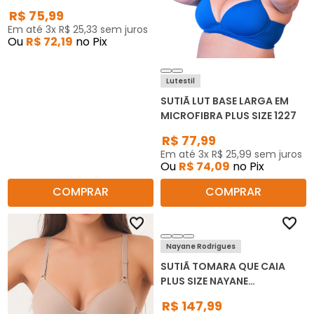
R$
75
,
99
Em até
3
x
R$
25
,
33
sem juros
Ou
R$
72
,
19
no Pix
Lutestil
SUTIÃ LUT BASE LARGA EM
MICROFIBRA PLUS SIZE 1227
R$
77
,
99
Em até
3
x
R$
25
,
99
sem juros
Ou
R$
74
,
09
no Pix
COMPRAR
COMPRAR
Nayane Rodrigues
SUTIÃ TOMARA QUE CAIA
PLUS SIZE NAYANE
RODRIGUES SP040004
R$
147
,
99