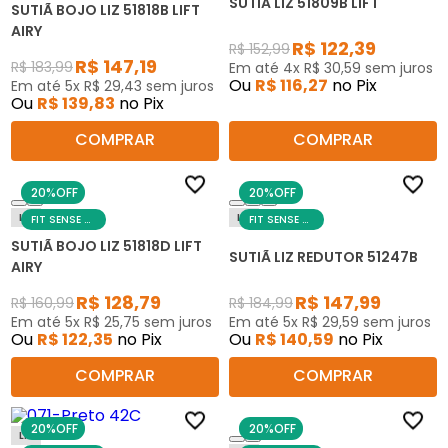
SUTIÃ LIZ 51809B LIFT
SUTIÃ BOJO LIZ 51818B LIFT
AIRY
R$
122
,
39
R$
152
,
99
R$
147
,
19
R$
183
,
99
Em até
4
x
R$
30
,
59
sem juros
Ou
R$
116
,
27
no Pix
Em até
5
x
R$
29
,
43
sem juros
Ou
R$
139
,
83
no Pix
COMPRAR
COMPRAR
20%
OFF
20%
OFF
Liz
Liz
FIT SENSE DAY
FIT SENSE DAY
SUTIÃ BOJO LIZ 51818D LIFT
SUTIÃ LIZ REDUTOR 51247B
AIRY
R$
128
,
79
R$
147
,
99
R$
160
,
99
R$
184
,
99
Em até
5
x
R$
25
,
75
sem juros
Em até
5
x
R$
29
,
59
sem juros
Ou
R$
122
,
35
no Pix
Ou
R$
140
,
59
no Pix
COMPRAR
COMPRAR
20%
OFF
20%
OFF
Liz