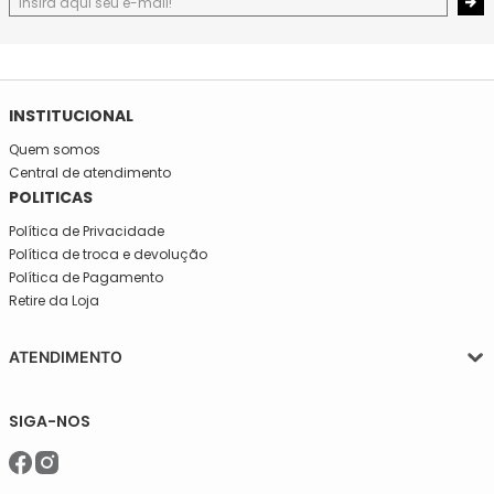
INSTITUCIONAL
Quem somos
Central de atendimento
POLITICAS
Política de Privacidade
Política de troca e devolução
Política de Pagamento
Retire da Loja
ATENDIMENTO
Segunda a quinta-feira, das 08:30 às 17:30
SIGA-NOS
Sexta, das 08:30 às 16h30.
Telefone: (11)5627-7800
WhatsApp: (11)94238-1925