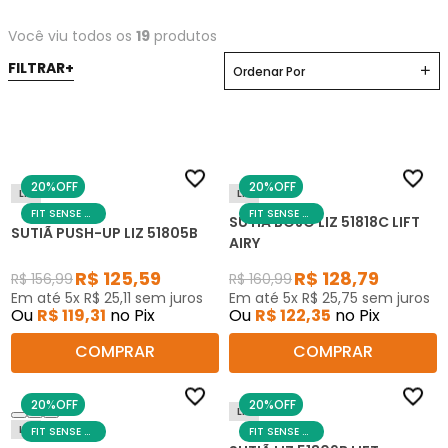
Você viu todos os
19
produtos
Ordenar Por
20%
OFF
20%
OFF
Liz
Liz
FIT SENSE DAY
FIT SENSE DAY
SUTIÃ BOJO LIZ 51818C LIFT
SUTIÃ PUSH-UP LIZ 51805B
AIRY
R$
125
,
59
R$
128
,
79
R$
156
,
99
R$
160
,
99
Em até
5
x
R$
25
,
11
sem juros
Em até
5
x
R$
25
,
75
sem juros
Ou
R$
119
,
31
no Pix
Ou
R$
122
,
35
no Pix
COMPRAR
COMPRAR
20%
OFF
20%
OFF
Liz
Liz
FIT SENSE DAY
FIT SENSE DAY