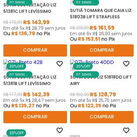
Liz
FIT SENSE DAY
FIT SENSE DAY
SUTIÃ SUSTENTAÇÃO LIZ
SUTIÃ TOMARA QUE CAIA LIZ
51381C LIFT LEVÍSSIMO
51803B LIFT STRAPLESS
R$
143
,
99
R$
179
,
99
R$
161
,
59
R$
201
,
99
Em até
5
x
R$
28
,
79
sem juros
Ou
R$
136
,
79
no Pix
Em até
6
x
R$
26
,
93
sem juros
Ou
R$
153
,
51
no Pix
COMPRAR
COMPRAR
20%
OFF
20%
OFF
Liz
Liz
FIT SENSE DAY
FIT SENSE DAY
SUTIÃ SUSTENTAÇÃO LIZ
SUTIÃ BOJO LIZ 51818DD LIFT
51381B LIFT LEVÍSSIMO
AIRY
R$
142
,
39
R$
128
,
79
R$
177
,
99
R$
160
,
99
Em até
5
x
R$
28
,
47
sem juros
Em até
5
x
R$
25
,
75
sem juros
Ou
R$
135
,
27
no Pix
Ou
R$
122
,
35
no Pix
COMPRAR
COMPRAR
20%
OFF