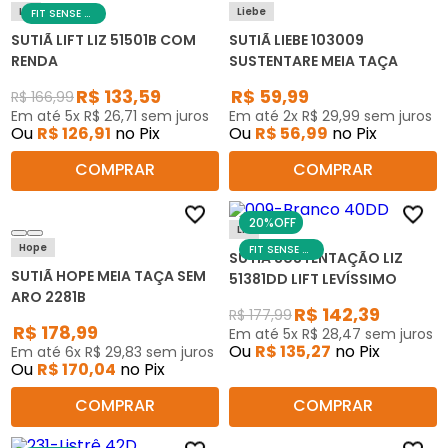
Liz
Liebe
FIT SENSE DAY
SUTIÃ LIFT LIZ 51501B COM
SUTIÃ LIEBE 103009
RENDA
SUSTENTARE MEIA TAÇA
R$
133
,
59
R$
59
,
99
R$
166
,
99
Em até
5
x
R$
26
,
71
sem juros
Em até
2
x
R$
29
,
99
sem juros
Ou
R$
126
,
91
no Pix
Ou
R$
56
,
99
no Pix
COMPRAR
COMPRAR
20%
OFF
Liz
Hope
FIT SENSE DAY
SUTIÃ SUSTENTAÇÃO LIZ
SUTIÃ HOPE MEIA TAÇA SEM
51381DD LIFT LEVÍSSIMO
ARO 2281B
R$
142
,
39
R$
177
,
99
R$
178
,
99
Em até
5
x
R$
28
,
47
sem juros
Ou
R$
135
,
27
no Pix
Em até
6
x
R$
29
,
83
sem juros
Ou
R$
170
,
04
no Pix
COMPRAR
COMPRAR