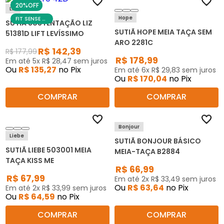
20%
OFF
Liz
Hope
FIT SENSE DAY
SUTIÃ SUSTENTAÇÃO LIZ
SUTIÃ HOPE MEIA TAÇA SEM
51381D LIFT LEVÍSSIMO
ARO 2281C
R$
142
,
39
R$
177
,
99
R$
178
,
99
Em até
5
x
R$
28
,
47
sem juros
Ou
R$
135
,
27
no Pix
Em até
6
x
R$
29
,
83
sem juros
Ou
R$
170
,
04
no Pix
COMPRAR
COMPRAR
Bonjour
Liebe
SUTIÃ BONJOUR BÁSICO
SUTIÃ LIEBE 503001 MEIA
MEIA-TAÇA B2884
TAÇA KISS ME
R$
66
,
99
R$
67
,
99
Em até
2
x
R$
33
,
49
sem juros
Ou
R$
63
,
64
no Pix
Em até
2
x
R$
33
,
99
sem juros
Ou
R$
64
,
59
no Pix
COMPRAR
COMPRAR