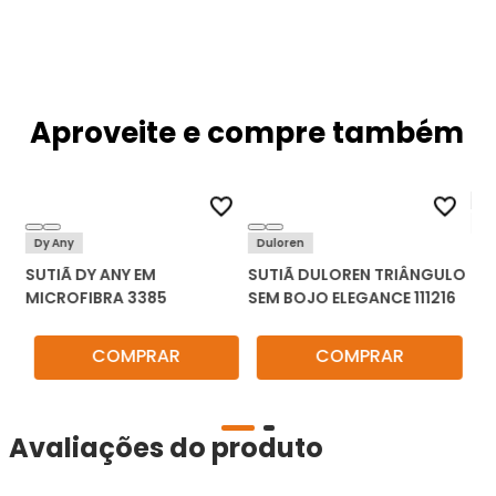
Aproveite e compre também
Tri
Dy Any
Duloren
SU
SUTIÃ DY ANY EM
SUTIÃ DULOREN TRIÂNGULO
FA
MICROFIBRA 3385
SEM BOJO ELEGANCE 111216
COMPRAR
COMPRAR
Avaliações do produto