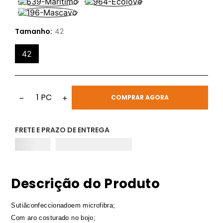
Tamanho:
42
42
1
PC
−
+
COMPRAR AGORA
FRETE E PRAZO DE ENTREGA
Descrição do Produto
Sutiãconfeccionadoem microfibra;
Com aro costurado no bojo;