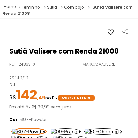
Feminino
Sutiã
Com bojo
Sutiã Valisere com
Renda 21008
Sutiã Valisere com Renda 21008
REF
:
124863-0
VALISERE
R$
149
,
99
ou
142
,
49
5
% OFF NO PIX
Em até
5
x
R$
29
,
99
sem juros
Cor:
697-Powder