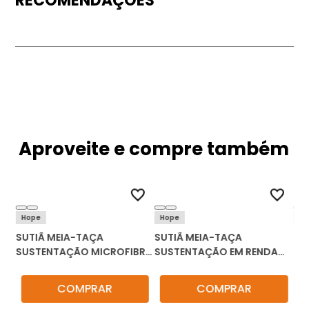
RECOMENDAÇÕES
Aproveite e compre também
Hope
Hope
Liz
SUTIÃ MEIA-TAÇA
SUTIÃ MEIA-TAÇA
SU
10
SUSTENTAÇÃO MICROFIBRA
SUSTENTAÇÃO EM RENDA
HOPE L2299D
HOPE L2299B
COMPRAR
COMPRAR