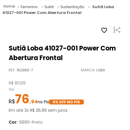
Feminino
Sutiã
Sustentação
Sutiã Loba
41027-001 Power Com Abertura Frontal
Sutiã Loba 41027-001 Power Com
Abertura Frontal
REF
:
162989-7
LOBA
R$
80
,
99
ou
76
,
94
5
% OFF NO PIX
Em até
3
x
R$
26
,
99
sem juros
Cor:
9990-Preto