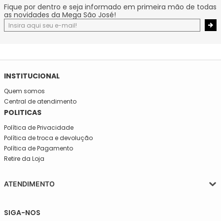
Fique por dentro e seja informado em primeira mão de todas
as novidades da Mega São José!
INSTITUCIONAL
Quem somos
Central de atendimento
POLITICAS
Política de Privacidade
Política de troca e devolução
Política de Pagamento
Retire da Loja
ATENDIMENTO
Segunda a quinta-feira, das 08:30 às 17:30
SIGA-NOS
Sexta, das 08:30 às 16h30.