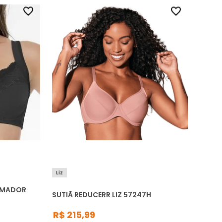
Liz
IRMADOR
SUTIÃ REDUCERR LIZ 57247H
R$
215
,
99