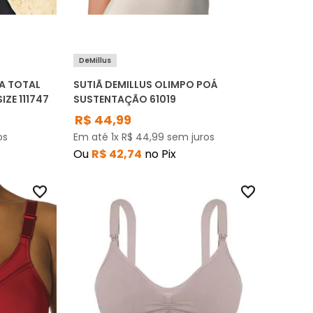
DeMillus
A TOTAL
SUTIÃ DEMILLUS OLIMPO POÁ
IZE 111747
SUSTENTAÇÃO 61019
R$
44
,
99
os
Em até
1
x
R$
44
,
99
sem juros
Ou
R$
42
,
74
no Pix