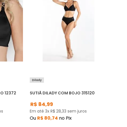
Dilady
O 12372
SUTIÃ DILADY COM BOJO 315120
R$
84
,
99
os
Em até
3
x
R$
28
,
33
sem juros
Ou
R$
80
,
74
no Pix