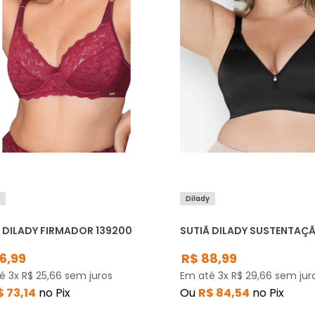
y
Dilady
 DILADY FIRMADOR 139200
SUTIÃ DILADY SUSTENTAÇÃ
6
,
99
R$
88
,
99
té
3
x
R$
25
,
66
sem juros
Em até
3
x
R$
29
,
66
sem jur
$
73
,
14
no Pix
Ou
R$
84
,
54
no Pix