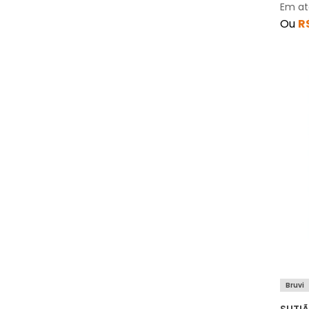
Em a
Ou
R
Bruvi