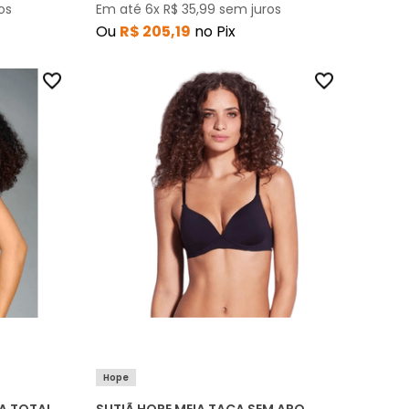
os
Em até
6
x
R$
35
,
99
sem juros
Ou
R$
205
,
19
no Pix
Hope