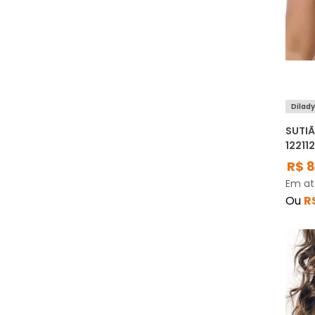
Dilad
SUTIÃ
12211
R$
Em a
Ou
R