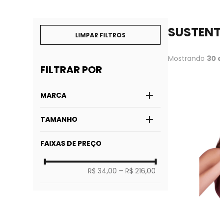
SUSTEN
Mostrando
30 
MARCA
Duloren
TAMANHO
Liz
Dilady
52C
Bruvi
FAIXAS DE PREÇO
50D
Loba
48DD
Hope
P
DeMillus
R$ 34,00
–
R$ 216,00
M
Triumph
G
Plié
EG
Love Secret
42
44
46