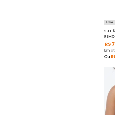
Loba
SUTIÃ
REMOV
R$
7
Em a
Ou
R