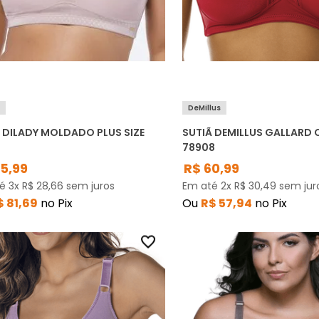
y
DeMillus
 DILADY MOLDADO PLUS SIZE
SUTIÃ DEMILLUS GALLARD
2
78908
85
,
99
R$
60
,
99
té
3
x
R$
28
,
66
sem juros
Em até
2
x
R$
30
,
49
sem jur
$
81
,
69
no Pix
Ou
R$
57
,
94
no Pix