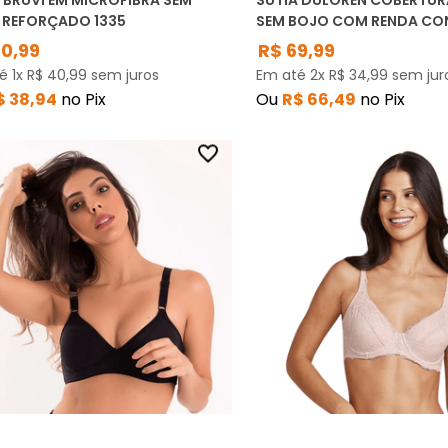
 BRUVI EM MICROFIBRA SEM
SUTIÃ DULOREN COBERTUR
 REFORÇADO 1335
SEM BOJO COM RENDA CO
121577
40
,
99
R$
69
,
99
té
1
x
R$
40
,
99
sem juros
Em até
2
x
R$
34
,
99
sem jur
$
38
,
94
no Pix
Ou
R$
66
,
49
no Pix