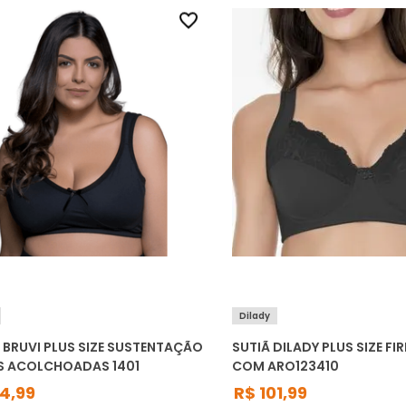
Dilady
 BRUVI PLUS SIZE SUSTENTAÇÃO
SUTIÃ DILADY PLUS SIZE F
S ACOLCHOADAS 1401
COM ARO123410
64
,
99
R$
101
,
99