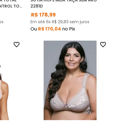
A TOTAL
SUTIÃ HOPE MEIA TAÇA SEM ARO
NTROL TOP
2281D
R$
178
,
99
os
Em até
6
x
R$
29
,
83
sem juros
Ou
R$
170
,
04
no Pix