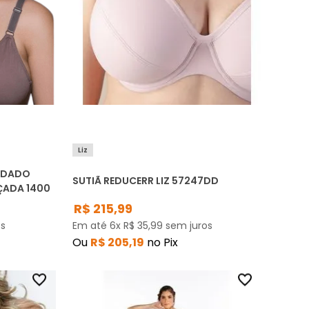
Liz
OLDADO
SUTIÃ REDUCERR LIZ 57247DD
ÇADA 1400
R$
215
,
99
s
Em até
6
x
R$
35
,
99
sem juros
Ou
R$
205
,
19
no Pix