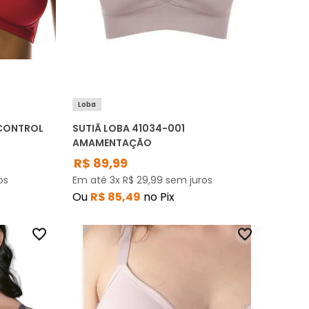
Loba
 CONTROL
SUTIÃ LOBA 41034-001
AMAMENTAÇÃO
R$
89
,
99
os
Em até
3
x
R$
29
,
99
sem juros
Ou
R$
85
,
49
no Pix