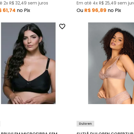
té
2
x
R$
32
,
49
sem juros
Em até
4
x
R$
25
,
49
sem jur
$
61
,
74
no Pix
Ou
R$
96
,
89
no Pix
Duloren