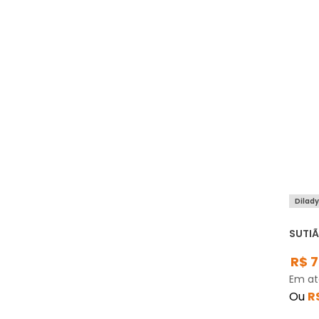
Dilad
SUTIÃ
R$
7
Em a
Ou
R