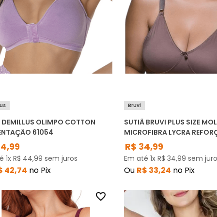
lus
Bruvi
Ã DEMILLUS OLIMPO COTTON
SUTIÃ BRUVI PLUS SIZE M
ENTAÇÃO 61054
MICROFIBRA LYCRA REFOR
44
,
99
R$
34
,
99
té
1
x
R$
44
,
99
sem juros
Em até
1
x
R$
34
,
99
sem juro
$
42
,
74
no Pix
Ou
R$
33
,
24
no Pix