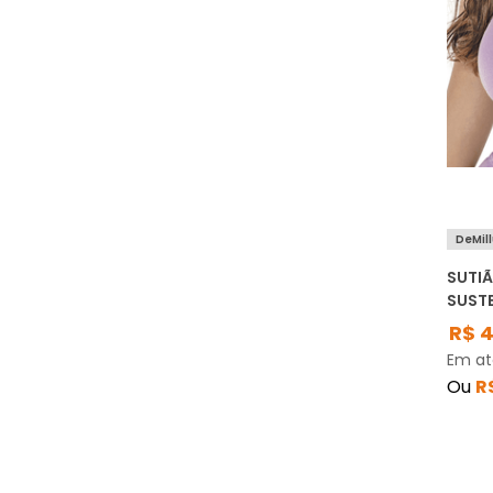
DeMil
SUTI
SUST
R$
Em a
Ou
R