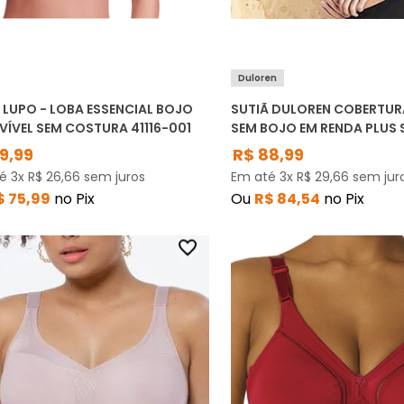
Duloren
 LUPO - LOBA ESSENCIAL BOJO
SUTIÃ DULOREN COBERTUR
ÍVEL SEM COSTURA 41116-001
SEM BOJO EM RENDA PLUS S
9
,
99
R$
88
,
99
té
3
x
R$
26
,
66
sem juros
Em até
3
x
R$
29
,
66
sem jur
$
75
,
99
no Pix
Ou
R$
84
,
54
no Pix