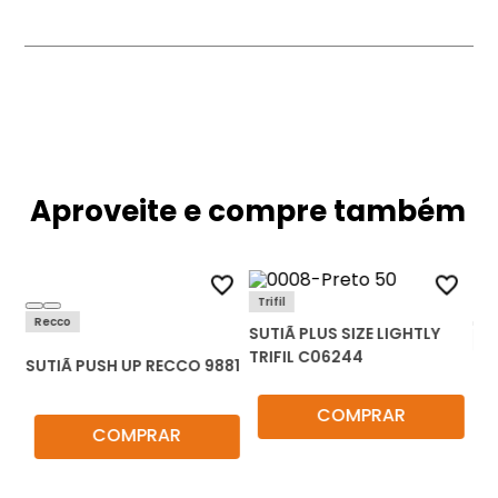
Aproveite e compre também
Trifil
Recco
SUTIÃ PLUS SIZE LIGHTLY
De
TRIFIL C06244
2
SUTIÃ PUSH UP RECCO 9881
SU
QU
COMPRAR
COMPRAR