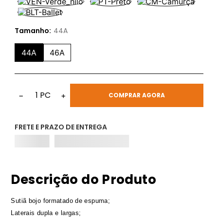
Tamanho:
44A
44A
46A
1
PC
−
+
COMPRAR AGORA
FRETE E PRAZO DE ENTREGA
Descrição do Produto
Sutiã bojo formatado de espuma;
Laterais dupla e largas;