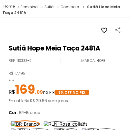
Feminino
Sutiã
Com bojo
Sutiã Hope Meia
Taça 2481A
Sutiã Hope Meia Taça 2481A
REF
:
110322-9
HOPE
R$
177
,
99
ou
169
,
09
5
% OFF NO PIX
Em até
6
x
R$
29
,
66
sem juros
Cor:
BR-Branco