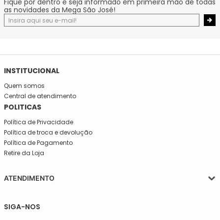
Fique por dentro e seja informado em primeira mão de todas
as novidades da Mega São José!
INSTITUCIONAL
Quem somos
Central de atendimento
POLITICAS
Política de Privacidade
Política de troca e devolução
Política de Pagamento
Retire da Loja
ATENDIMENTO
Segunda a quinta-feira, das 08:30 às 17:30
SIGA-NOS
Sexta, das 08:30 às 16h30.
Telefone: (11)5627-7800