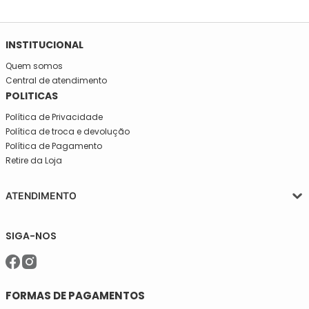
INSTITUCIONAL
Quem somos
Central de atendimento
POLITICAS
Política de Privacidade
Política de troca e devolução
Política de Pagamento
Retire da Loja
ATENDIMENTO
Segunda a quinta-feira, das 08:30 às 17:30
SIGA-NOS
Sexta, das 08:30 às 16h30.
Telefone: (11)5627-7800
WhatsApp: (11)94238-1925
sac@meiassaojose.com.br
FORMAS DE PAGAMENTOS