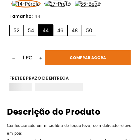
Tamanho:
44
52
54
44
46
48
50
1
PC
−
+
COMPRAR AGORA
FRETE E PRAZO DE ENTREGA
Descrição do Produto
Confeccionado em microfibra de toque leve, com delicado relevo
em poá;