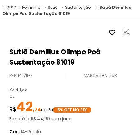
Feminino
Sutiã
Sustentação
Sutiã Demillus
Olimpo Poá Sustentação 61019
Sutiã Demillus Olimpo Poá
Sustentação 61019
REF
:
14279-3
DEMILLUS
R$
44
,
99
ou
42
,
74
5
% OFF NO PIX
Em até
1
x
R$
44
,
99
sem juros
Cor:
14-Pérola