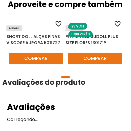
Aproveite e compre também
23%
OFF
Aurora
Sensare
LIQUI VERÃO
SHORT DOLL ALÇAS FINAS
PIJAMA BERMUDOLL PLUS
VISCOSE AURORA 5011727
SIZE FLORES 130171P
COMPRAR
COMPRAR
Avaliações do produto
Avaliações
Carregando…