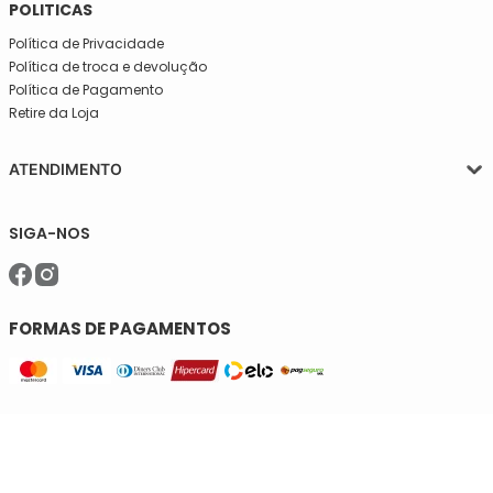
POLITICAS
Política de Privacidade
Política de troca e devolução
Política de Pagamento
Retire da Loja
ATENDIMENTO
Segunda a quinta-feira, das 08:30 às 17:30
SIGA-NOS
Sexta, das 08:30 às 16h30.
Telefone: (11)5627-7800
WhatsApp: (11)94238-1925
sac@meiassaojose.com.br
FORMAS DE PAGAMENTOS
SELOS DE SEGURANÇA