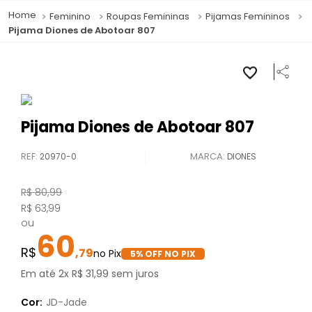
Feminino
Roupas Femininas
Pijamas Femininos
Pijama Diones de Abotoar 807
Pijama Diones de Abotoar 807
REF
:
20970-0
DIONES
R$
80
,
99
R$
63
,
99
ou
60
,
79
5
% OFF NO PIX
Em até
2
x
R$
31
,
99
sem juros
Cor:
JD-Jade