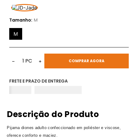
Tamanho:
M
M
1
PC
−
+
COMPRAR AGORA
FRETE E PRAZO DE ENTREGA
Descrição do Produto
Pijama diones adulto confeccionado em poliéster e viscose,
oferece conforto e maciez.