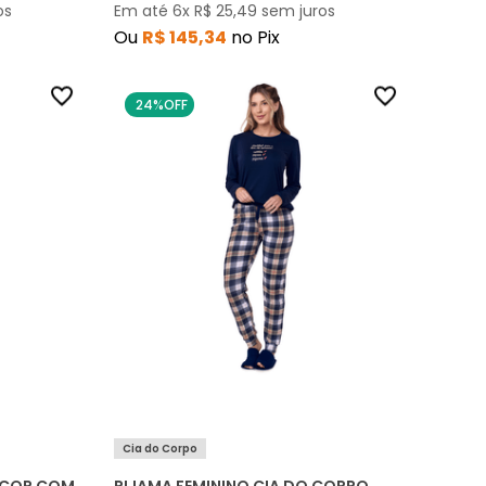
os
Em até
6
x
R$
25
,
49
sem juros
Ou
R$
145
,
34
no Pix
24%
OFF
Cia do Corpo