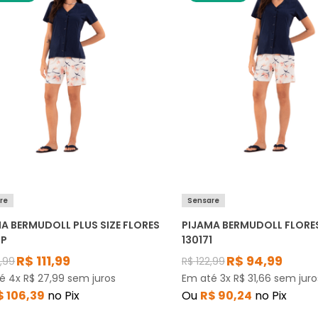
re
Sensare
A BERMUDOLL PLUS SIZE FLORES
PIJAMA BERMUDOLL FLORE
1P
130171
R$
111
,
99
R$
94
,
99
5
,
99
R$
122
,
99
té
4
x
R$
27
,
99
sem juros
Em até
3
x
R$
31
,
66
sem juro
$
106
,
39
no Pix
Ou
R$
90
,
24
no Pix