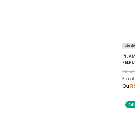
Cia d
PIJA
FELP
R$
183
Em a
Ou
R
24