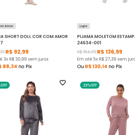
om Amor
Lupo
MA SHORT DOLL COR COM AMOR
PIJAMA MOLETOM ESTAMP
27
24634-001
R$
92
,
99
R$
136
,
99
99
R$
184
,
99
té
3
x
R$
30
,
99
sem juros
Em até
5
x
R$
27
,
39
sem jur
$
88
,
34
no Pix
Ou
R$
130
,
14
no Pix
%
OFF
23%
OFF