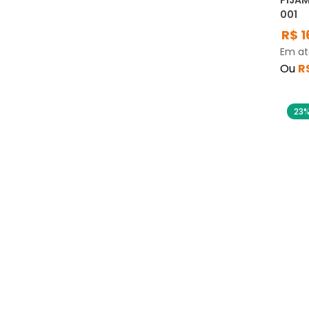
PIJAM
001
R$
1
Em a
Ou
R
23