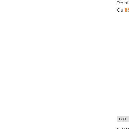
Em a
Ou
R
Lupo