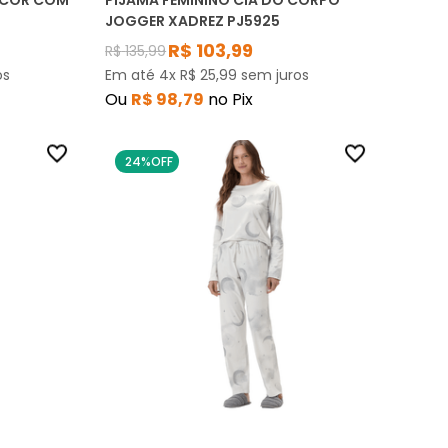
 COR COM
PIJAMA FEMININO CIA DO CORPO
JOGGER XADREZ PJ5925
R$
103
,
99
R$
135
,
99
os
Em até
4
x
R$
25
,
99
sem juros
Ou
R$
98
,
79
no Pix
24%
OFF