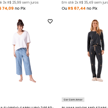
té
3
x
R$
25
,
99
sem juros
Em até
2
x
R$
35
,
49
sem jur
$
74
,
09
no Pix
Ou
R$
67
,
44
no Pix
Cor Com Amor