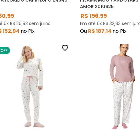
A FLORIDO CAPRI LUPO 24640-
PIJAMA MOON AND STARS
AMOR 2010625
60
,
99
R$
196
,
99
té
6
x
R$
26
,
83
sem juros
Em até
6
x
R$
32
,
83
sem jur
$
152
,
94
no Pix
Ou
R$
187
,
14
no Pix
%
OFF