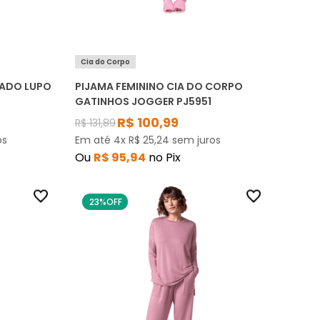
Cia do Corpo
ADO LUPO
PIJAMA FEMININO CIA DO CORPO
GATINHOS JOGGER PJ5951
R$
100
,
99
R$
131
,
89
os
Em até
4
x
R$
25
,
24
sem juros
Ou
R$
95
,
94
no Pix
23%
OFF