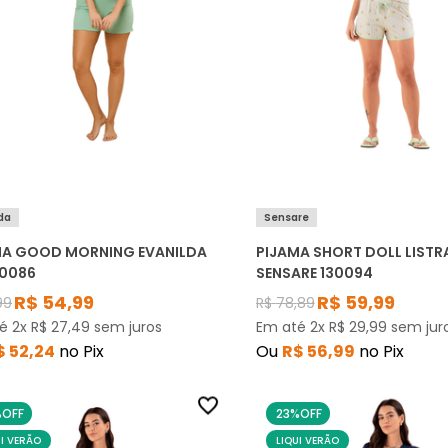
da
Sensare
MA GOOD MORNING EVANILDA
PIJAMA SHORT DOLL LISTR
.0086
SENSARE 130094
R$
54
,
99
R$
59
,
99
99
R$
78
,
89
té
2
x
R$
27
,
49
sem juros
Em até
2
x
R$
29
,
99
sem jur
$
52
,
24
no Pix
Ou
R$
56
,
99
no Pix
%
OFF
23%
OFF
UI VERÃO
LIQUI VERÃO