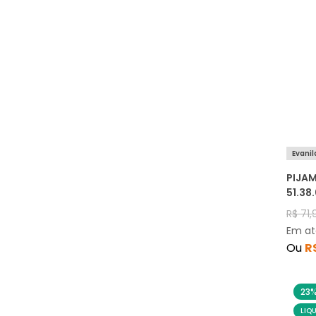
Evanil
PIJA
51.38
R$
71
,
Em a
Ou
R
23
LIQ