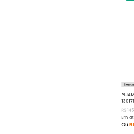
Sensa
PIJAM
13017
R$
14
Em a
Ou
R