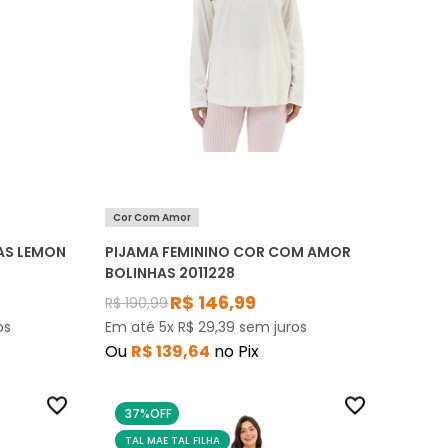
Cor Com Amor
AS LEMON
PIJAMA FEMININO COR COM AMOR
BOLINHAS 2011228
R$
146
,
99
R$
190
,
99
os
Em até
5
x
R$
29
,
39
sem juros
Ou
R$
139
,
64
no Pix
37%
OFF
TAL MAE TAL FILHA