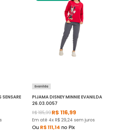
Evanilda
S SENSARE
PIJAMA DISNEY MINNIE EVANILDA
26.03.0057
R$
116
,
99
R$
185
,
99
s
Em até
4
x
R$
29
,
24
sem juros
Ou
R$
111
,
14
no Pix