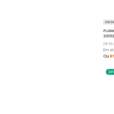
Cor C
PIJA
20111
R$
116
,
Em a
Ou
R
23