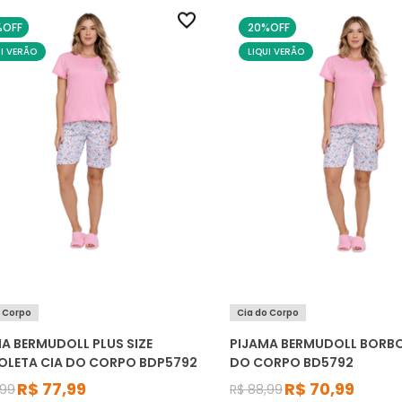
%
OFF
20%
OFF
UI VERÃO
LIQUI VERÃO
o Corpo
Cia do Corpo
A BERMUDOLL PLUS SIZE
PIJAMA BERMUDOLL BORBO
OLETA CIA DO CORPO BDP5792
DO CORPO BD5792
R$
77
,
99
R$
70
,
99
99
R$
88
,
99