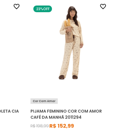
23%
OFF
Cor Com Amor
LETA CIA
PIJAMA FEMININO COR COM AMOR
CAFÉ DA MANHÃ 2011294
R$
152
,
99
R$
198
,
99