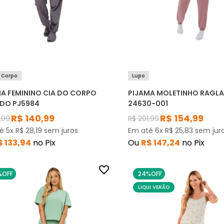
o Corpo
Lupo
MA FEMININO CIA DO CORPO
PIJAMA MOLETINHO RAGLA
UDO PJ5984
24630-001
R$
140
,
99
R$
154
,
99
,
99
R$
201
,
99
té
5
x
R$
28
,
19
sem juros
Em até
6
x
R$
25
,
83
sem jur
$
133
,
94
no Pix
Ou
R$
147
,
24
no Pix
%
OFF
24%
OFF
LIQUI VERÃO