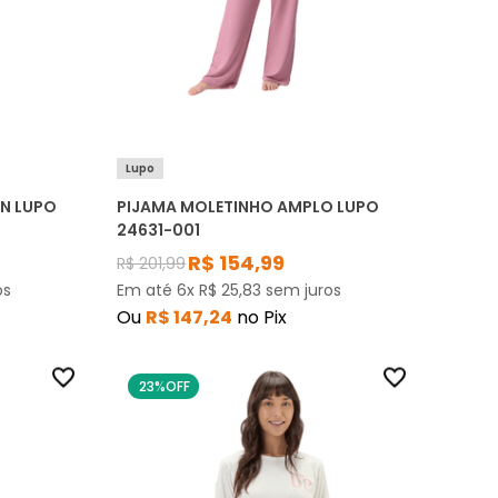
Lupo
N LUPO
PIJAMA MOLETINHO AMPLO LUPO
24631-001
R$
154
,
99
R$
201
,
99
os
Em até
6
x
R$
25
,
83
sem juros
Ou
R$
147
,
24
no Pix
23%
OFF