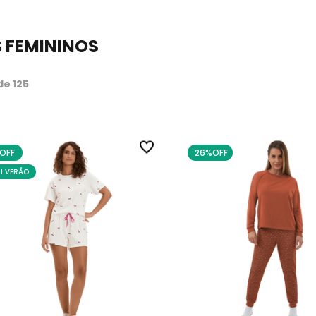
 FEMININOS
de 125
OFF
26%
OFF
UI VERÃO