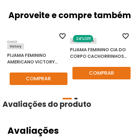
Aproveite e compre também
24%
OFF
Cia do Corpo
Victory
Co
S
PIJAMA FEMININO CIA DO
PIJAMA FEMININO
PI
CORPO CACHORRINHOS
AMERICANO VICTORY
CO
JOGGER PJ5909
LISTRADO 26124
20
COMPRAR
COMPRAR
Avaliações do produto
Avaliações