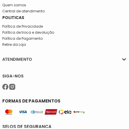
Quem somos
Central de atendimento
POLITICAS
Política de Privacidade
Política de troca e devolução
Política de Pagamento
Retire da Loja
ATENDIMENTO
Segunda a quinta-feira, das 08:30 às 17:30
SIGA-NOS
Sexta, das 08:30 às 16h30.
Telefone: (11)5627-7800
WhatsApp: (11)94238-1925
sac@meiassaojose.com.br
FORMAS DE PAGAMENTOS
SELOS DE SEGURANÇA