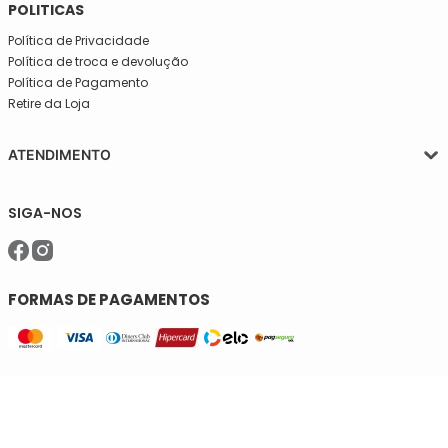
POLITICAS
Política de Privacidade
Política de troca e devolução
Política de Pagamento
Retire da Loja
ATENDIMENTO
Segunda a quinta-feira, das 08:30 às 17:30
SIGA-NOS
Sexta, das 08:30 às 16h30.
Telefone: (11)5627-7800
WhatsApp: (11)94238-1925
sac@meiassaojose.com.br
FORMAS DE PAGAMENTOS
SELOS DE SEGURANÇA