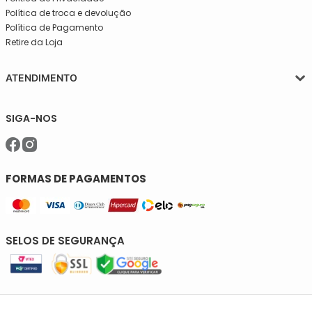
Política de troca e devolução
Política de Pagamento
Retire da Loja
ATENDIMENTO
Segunda a quinta-feira, das 08:30 às 17:30
SIGA-NOS
Sexta, das 08:30 às 16h30.
Telefone: (11)5627-7800
WhatsApp: (11)94238-1925
sac@meiassaojose.com.br
FORMAS DE PAGAMENTOS
SELOS DE SEGURANÇA