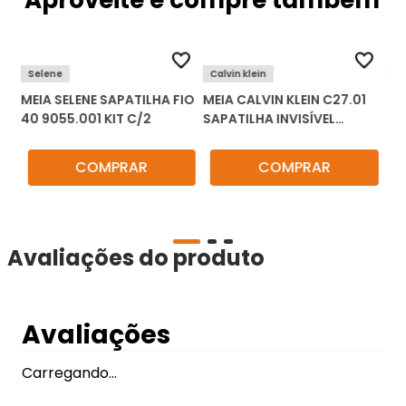
Aproveite e compre também
Selene
Calvin klein
Se
MEIA SELENE SAPATILHA FIO
MEIA CALVIN KLEIN C27.01
ME
40 9055.001 KIT C/2
SAPATILHA INVISÍVEL
DE
UNISSEX KIT C/2
KIT
COMPRAR
COMPRAR
Avaliações do produto
Avaliações
Carregando…