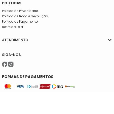
POLITICAS
Política de Privacidade
Política de troca e devolução
Política de Pagamento
Retire da Loja
ATENDIMENTO
Segunda a quinta-feira, das 08:30 às 17:30
SIGA-NOS
Sexta, das 08:30 às 16h30.
Telefone: (11)5627-7800
WhatsApp: (11)94238-1925
sac@meiassaojose.com.br
FORMAS DE PAGAMENTOS
SELOS DE SEGURANÇA