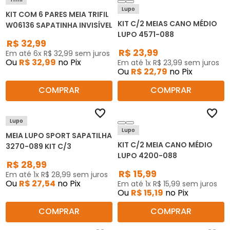
Lupo
KIT COM 6 PARES MEIA TRIFIL
KIT C/2 MEIAS CANO MÉDIO
W06136 SAPATINHA INVISÍVEL
LUPO 4571-088
R$
32
,
99
R$
23
,
99
Em até
6
x
R$
32
,
99
sem juros
Ou
R$
32
,
99
no Pix
Em até
1
x
R$
23
,
99
sem juros
Ou
R$
22
,
79
no Pix
COMPRAR
COMPRAR
Lupo
Lupo
MEIA LUPO SPORT SAPATILHA
KIT C/2 MEIA CANO MÉDIO
3270-089 KIT C/3
LUPO 4200-088
R$
28
,
99
R$
15
,
99
Em até
1
x
R$
28
,
99
sem juros
Ou
R$
27
,
54
no Pix
Em até
1
x
R$
15
,
99
sem juros
Ou
R$
15
,
19
no Pix
COMPRAR
COMPRAR