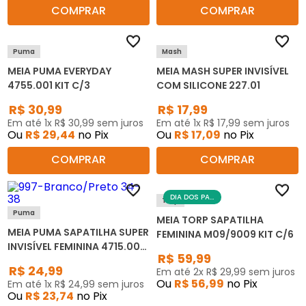
COMPRAR
COMPRAR
Puma
Mash
MEIA PUMA EVERYDAY
MEIA MASH SUPER INVISÍVEL
4755.001 KIT C/3
COM SILICONE 227.01
R$
30
,
99
R$
17
,
99
Em até
1
x
R$
30
,
99
sem juros
Em até
1
x
R$
17
,
99
sem juros
Ou
R$
29
,
44
no Pix
Ou
R$
17
,
09
no Pix
COMPRAR
COMPRAR
DIA DOS PAIS
Torp
Puma
MEIA TORP SAPATILHA
MEIA PUMA SAPATILHA SUPER
FEMININA M09/9009 KIT C/6
INVISÍVEL FEMININA 4715.001
R$
59
,
99
KIT C/2
R$
24
,
99
Em até
2
x
R$
29
,
99
sem juros
Ou
R$
56
,
99
no Pix
Em até
1
x
R$
24
,
99
sem juros
Ou
R$
23
,
74
no Pix