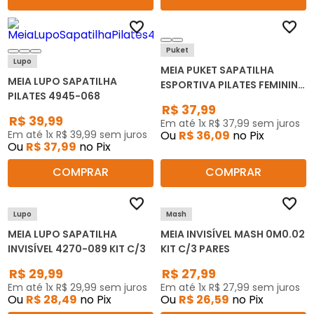
Puket
Lupo
MEIA PUKET SAPATILHA
MEIA LUPO SAPATILHA
ESPORTIVA PILATES FEMININA
PILATES 4945-068
85.29
R$
37
,
99
R$
39
,
99
Em até
1
x
R$
37
,
99
sem juros
Em até
1
x
R$
39
,
99
sem juros
Ou
R$
36
,
09
no Pix
Ou
R$
37
,
99
no Pix
COMPRAR
COMPRAR
Lupo
Mash
MEIA LUPO SAPATILHA
MEIA INVISÍVEL MASH 0M0.02
INVISÍVEL 4270-089 KIT C/3
KIT C/3 PARES
R$
29
,
99
R$
27
,
99
Em até
1
x
R$
29
,
99
sem juros
Em até
1
x
R$
27
,
99
sem juros
Ou
R$
28
,
49
no Pix
Ou
R$
26
,
59
no Pix