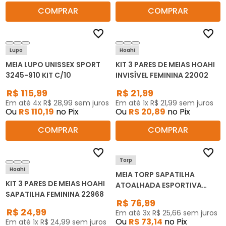
COMPRAR
COMPRAR
Lupo
Hoahi
MEIA LUPO UNISSEX SPORT
KIT 3 PARES DE MEIAS HOAHI
3245-910 KIT C/10
INVISÍVEL FEMININA 22002
R$
115
,
99
R$
21
,
99
Em até
4
x
R$
28
,
99
sem juros
Em até
1
x
R$
21
,
99
sem juros
Ou
R$
110
,
19
no Pix
Ou
R$
20
,
89
no Pix
COMPRAR
COMPRAR
Torp
Hoahi
MEIA TORP SAPATILHA
KIT 3 PARES DE MEIAS HOAHI
ATOALHADA ESPORTIVA
SAPATILHA FEMININA 22968
MASCULINA M08/9008 KIT
R$
76
,
99
C/6
R$
24
,
99
Em até
3
x
R$
25
,
66
sem juros
Ou
R$
73
,
14
no Pix
Em até
1
x
R$
24
,
99
sem juros