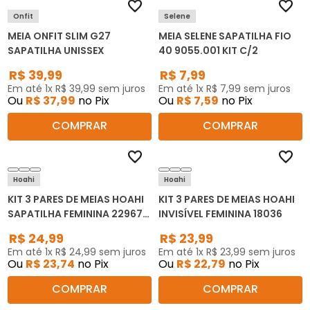
Onfit
Selene
MEIA ONFIT SLIM G27
MEIA SELENE SAPATILHA FIO
SAPATILHA UNISSEX
40 9055.001 KIT C/2
R$
39
,
99
R$
7
,
99
Em até
1
x
R$
39
,
99
sem juros
Em até
1
x
R$
7
,
99
sem juros
Ou
R$
37
,
99
no Pix
Ou
R$
7
,
59
no Pix
COMPRAR
COMPRAR
Hoahi
Hoahi
KIT 3 PARES DE MEIAS HOAHI
KIT 3 PARES DE MEIAS HOAHI
SAPATILHA FEMININA 22967
INVISÍVEL FEMININA 18036
KIT C/3
R$
24
,
99
R$
23
,
99
Em até
1
x
R$
24
,
99
sem juros
Em até
1
x
R$
23
,
99
sem juros
Ou
R$
23
,
74
no Pix
Ou
R$
22
,
79
no Pix
COMPRAR
COMPRAR