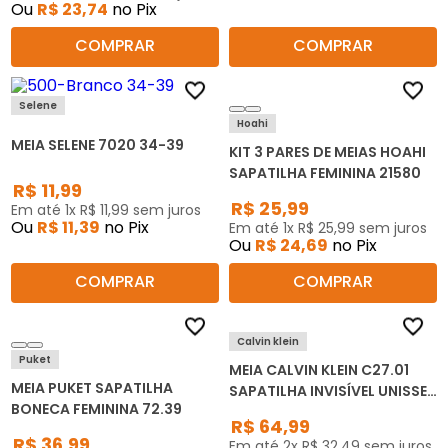
Ou
R$
23
,
74
no Pix
COMPRAR
COMPRAR
Selene
Hoahi
MEIA SELENE 7020 34-39
KIT 3 PARES DE MEIAS HOAHI
SAPATILHA FEMININA 21580
R$
11
,
99
R$
25
,
99
Em até
1
x
R$
11
,
99
sem juros
Ou
R$
11
,
39
no Pix
Em até
1
x
R$
25
,
99
sem juros
Ou
R$
24
,
69
no Pix
COMPRAR
COMPRAR
Calvin klein
Puket
MEIA CALVIN KLEIN C27.01
MEIA PUKET SAPATILHA
SAPATILHA INVISÍVEL UNISSEX
BONECA FEMININA 72.39
KIT C/2
R$
64
,
99
R$
36
,
99
Em até
2
x
R$
32
,
49
sem juros