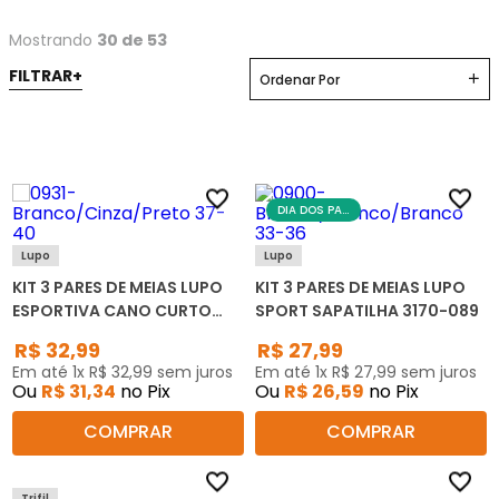
Mostrando
30 de 53
Ordenar Por
DIA DOS PAIS
Lupo
Lupo
KIT 3 PARES DE MEIAS LUPO
KIT 3 PARES DE MEIAS LUPO
ESPORTIVA CANO CURTO
SPORT SAPATILHA 3170-089
3225-089
R$
32
,
99
R$
27
,
99
Em até
1
x
R$
32
,
99
sem juros
Em até
1
x
R$
27
,
99
sem juros
Ou
R$
31
,
34
no Pix
Ou
R$
26
,
59
no Pix
COMPRAR
COMPRAR
Trifil