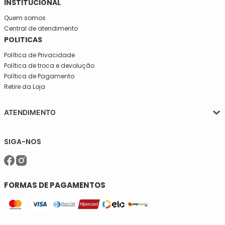
INSTITUCIONAL
Quem somos
Central de atendimento
POLITICAS
Política de Privacidade
Política de troca e devolução
Política de Pagamento
Retire da Loja
ATENDIMENTO
Segunda a quinta-feira, das 08:30 às 17:30
SIGA-NOS
Sexta, das 08:30 às 16h30.
Telefone: (11)5627-7800
WhatsApp: (11)94238-1925
sac@meiassaojose.com.br
FORMAS DE PAGAMENTOS