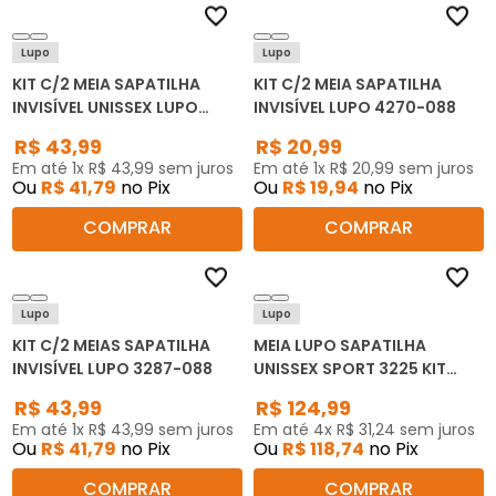
Lupo
Lupo
KIT C/2 MEIA SAPATILHA
KIT C/2 MEIA SAPATILHA
INVISÍVEL UNISSEX LUPO
INVISÍVEL LUPO 4270-088
3282-088
R$
43
,
99
R$
20
,
99
Em até
1
x
R$
43
,
99
sem juros
Em até
1
x
R$
20
,
99
sem juros
Ou
R$
41
,
79
no Pix
Ou
R$
19
,
94
no Pix
COMPRAR
COMPRAR
Lupo
Lupo
KIT C/2 MEIAS SAPATILHA
MEIA LUPO SAPATILHA
INVISÍVEL LUPO 3287-088
UNISSEX SPORT 3225 KIT
C/10
R$
43
,
99
R$
124
,
99
Em até
1
x
R$
43
,
99
sem juros
Em até
4
x
R$
31
,
24
sem juros
Ou
R$
41
,
79
no Pix
Ou
R$
118
,
74
no Pix
COMPRAR
COMPRAR