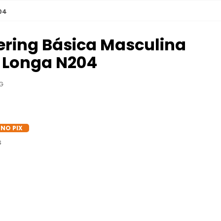
04
ring Básica Masculina
 Longa N204
G
 NO PIX
s