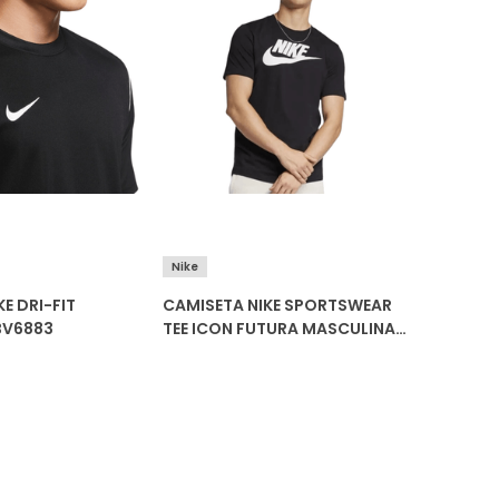
Hering
Nike
E DRI-FIT
CAMISETA NIKE SPORTSWEAR
REGATA 
BV6883
TEE ICON FUTURA MASCULINA
MASCULI
AR5004