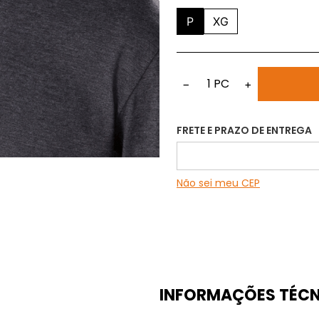
P
XG
1
PC
−
+
FRETE E PRAZO DE ENTREGA
Não sei meu CEP
INFORMAÇÕES TÉCN