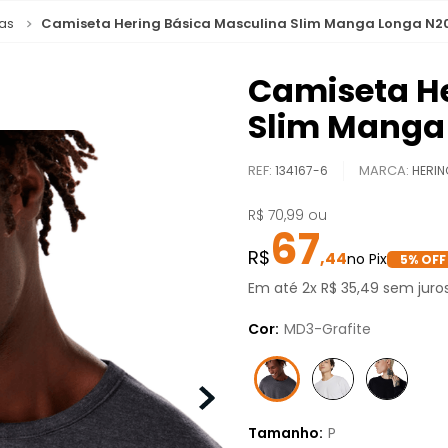
as
Camiseta Hering Básica Masculina Slim Manga Longa N2
Camiseta He
Slim Manga
REF
:
134167-6
HERIN
R$
70
,
99
ou
67
,
44
5
% OFF
Em até
2
x
R$
35
,
49
sem juro
Cor:
MD3-Grafite
Tamanho:
P