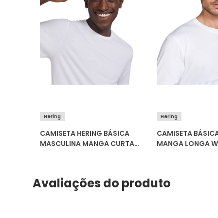
Hering
Hering
CA
CAMISETA HERING BÁSICA
CAMISETA BÁSIC
MASCULINA MANGA CURTA
MANGA LONGA W
SLIM 0299
Avaliações do produto