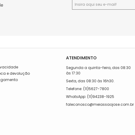
de
ATENDIMENTO
rivacidade
Segunda a quinta-feira, das 08:30
às 17:30
roca e devolução
Pagamento
Sexta, das 08:30 às 16h30.
a
Telefone: (11)5627-7800
WhatsApp: (11)94238-1925
faleconosco@meiassaojose.com.br