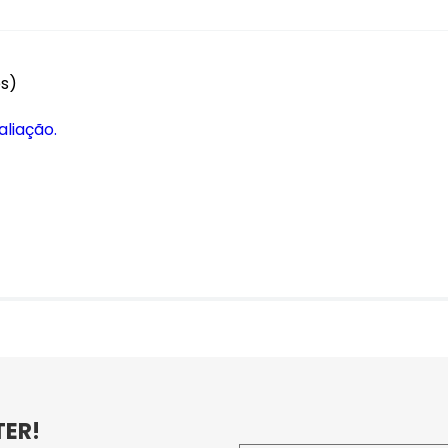
es)
aliação.
TER!