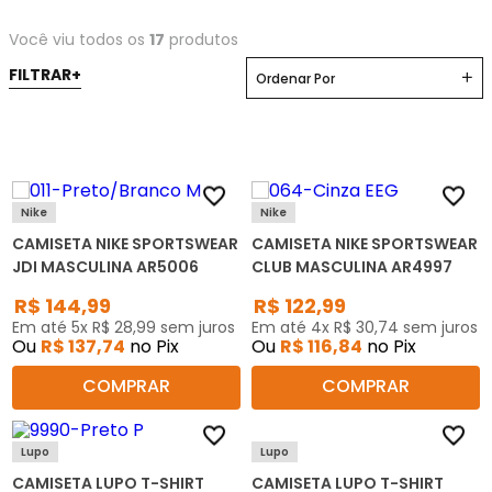
Você viu todos os
17
produtos
Ordenar Por
Nike
Nike
CAMISETA NIKE SPORTSWEAR
CAMISETA NIKE SPORTSWEAR
JDI MASCULINA AR5006
CLUB MASCULINA AR4997
R$
144
,
99
R$
122
,
99
Em até
5
x
R$
28
,
99
sem juros
Em até
4
x
R$
30
,
74
sem juros
Ou
R$
137
,
74
no Pix
Ou
R$
116
,
84
no Pix
COMPRAR
COMPRAR
Lupo
Lupo
CAMISETA LUPO T-SHIRT
CAMISETA LUPO T-SHIRT