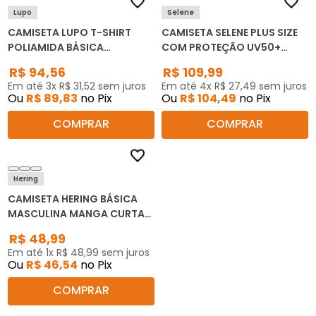
Lupo
Selene
CAMISETA LUPO T-SHIRT
CAMISETA SELENE PLUS SIZE
POLIAMIDA BÁSICA
COM PROTEÇÃO UV50+
MASCULINA II 77053-002
24925.001
R$
94
,
56
R$
109
,
99
Em até
3
x
R$
31
,
52
sem juros
Em até
4
x
R$
27
,
49
sem juros
Ou
R$
89
,
83
no Pix
Ou
R$
104
,
49
no Pix
COMPRAR
COMPRAR
Hering
CAMISETA HERING BÁSICA
MASCULINA MANGA CURTA
SLIM 0299
R$
48
,
99
Em até
1
x
R$
48
,
99
sem juros
Ou
R$
46
,
54
no Pix
COMPRAR