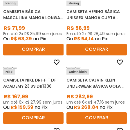
Hering
Hering
CAMISETA BÁSICA
CAMISETA HERING BÁSICA
MASCULINA MANGA LONGA
UNISSEX MANGA CURTA
WORLD 026X
WORLD 0201
R$
71
,
99
R$
56
,
99
Em até
2
x
R$
35
,
99
sem juros
Em até
2
x
R$
28
,
49
sem juros
Ou
R$
68
,
39
no Pix
Ou
R$
54
,
14
no Pix
COMPRAR
COMPRAR
Nike
Calvin klein
CAMISETA NIKE DRI-FIT DF
CAMISETA CALVIN KLEIN
ACADEMY 23 SS DR1336
UNDERWEAR BÁSICA GOLA V
M9066 KIT C/2
R$
167
,
99
R$
282
,
99
Em até
6
x
R$
27
,
99
sem juros
Em até
6
x
R$
47
,
16
sem juros
Ou
R$
159
,
59
no Pix
Ou
R$
268
,
84
no Pix
COMPRAR
COMPRAR