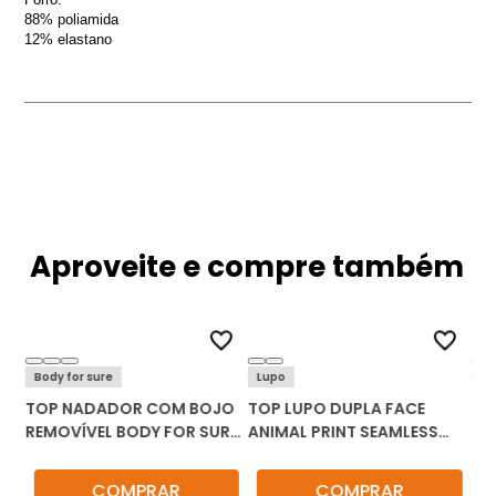
88% poliamida
12% elastano
Aproveite e compre também
Body for sure
Lupo
He
TOP NADADOR COM BOJO
TOP LUPO DUPLA FACE
TO
REMOVÍVEL BODY FOR SURE
ANIMAL PRINT SEAMLESS
DE
3200
71923-001
SN
COMPRAR
COMPRAR