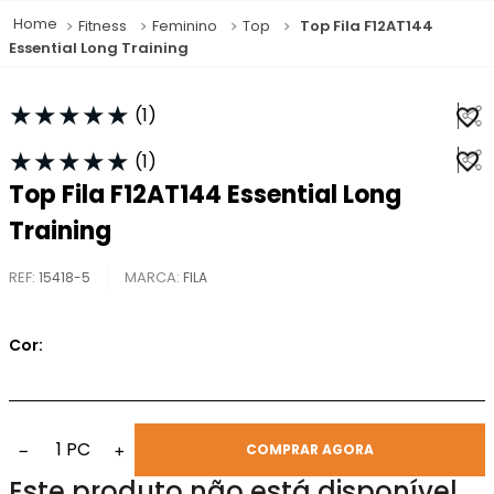
Fitness
Feminino
Top
Top Fila F12AT144
Essential Long Training
★
★
★
★
★
(
1
)
★
★
★
★
★
(
1
)
Top Fila F12AT144 Essential Long
Training
REF
:
15418-5
FILA
Cor:
1
PC
−
+
COMPRAR AGORA
Este produto não está disponível