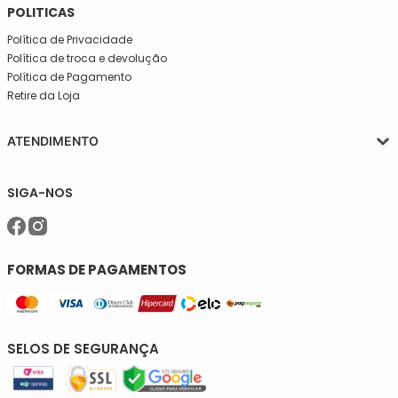
INSTITUCIONAL
Quem somos
Central de atendimento
POLITICAS
Política de Privacidade
Política de troca e devolução
Política de Pagamento
Retire da Loja
ATENDIMENTO
Segunda a quinta-feira, das 08:30 às 17:30
SIGA-NOS
Sexta, das 08:30 às 16h30.
Telefone: (11)5627-7800
WhatsApp: (11)94238-1925