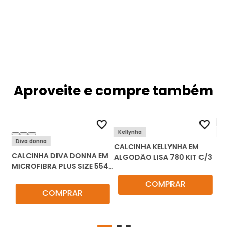
Aproveite e compre também
Kellynha
Ke
Diva donna
CALCINHA KELLYNHA EM
CA
CALCINHA DIVA DONNA EM
ALGODÃO LISA 780 KIT C/3
SI
/12
MICROFIBRA PLUS SIZE 5542
KIT
C/3
COMPRAR
COMPRAR