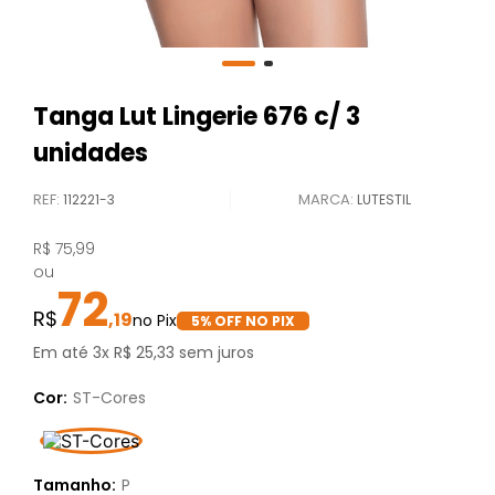
Tanga Lut Lingerie 676 c/ 3
unidades
REF
:
112221-3
LUTESTIL
R$
75
,
99
ou
72
,
19
5
% OFF NO PIX
Em até
3
x
R$
25
,
33
sem juros
Cor:
ST-Cores
Tamanho:
P