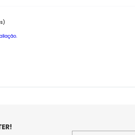
es)
aliação.
TER!