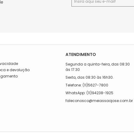
de
ATENDIMENTO
rivacidade
Segunda a quinta-feira, das 08:30
às 17:30
roca e devolução
Pagamento
Sexta, das 08:30 às 16h30.
a
Telefone: (11)5627-7800
WhatsApp: (11)94238-1925
faleconosco@meiassaojose.com.br