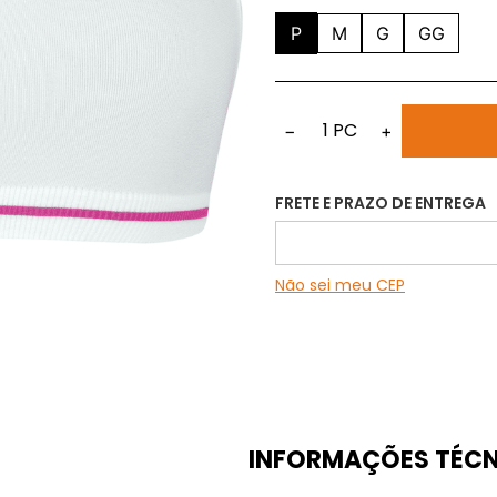
P
M
G
GG
1
PC
−
+
FRETE E PRAZO DE ENTREGA
Não sei meu CEP
INFORMAÇÕES TÉCN