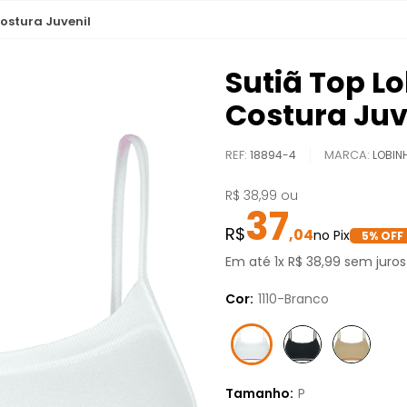
ostura Juvenil
Sutiã Top L
Costura Juv
REF
:
18894-4
LOBIN
R$
38
,
99
ou
37
,
04
5
% OFF
Em até
1
x
R$
38
,
99
sem juros
Cor:
1110-Branco
Tamanho:
P