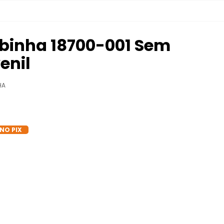
obinha 18700-001 Sem
enil
HA
 NO PIX