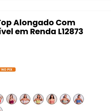
 Top Alongado Com
vel em Renda L12873
 NO PIX
s