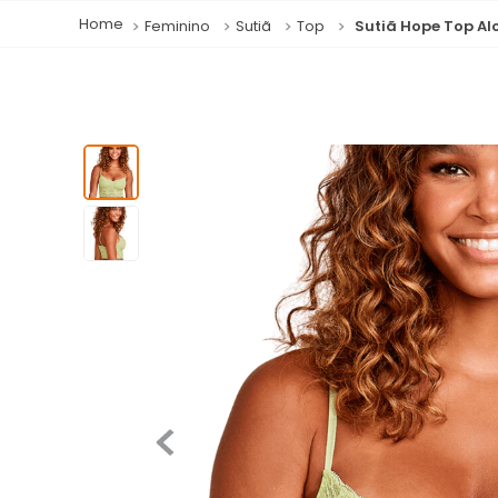
Feminino
Sutiã
Top
Sutiã Hope Top A