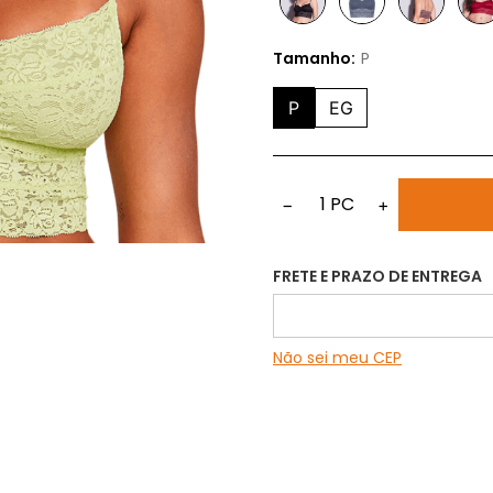
Tamanho:
P
P
EG
1
PC
−
+
FRETE E PRAZO DE ENTREGA
Não sei meu CEP