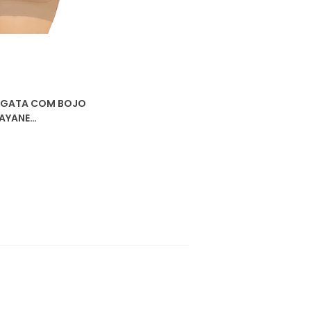
REGATA COM BOJO
NAYANE
ST050037