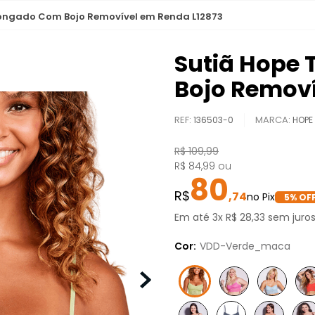
longado Com Bojo Removível em Renda L12873
Sutiã Hope
Bojo Removí
REF
:
136503-0
HOPE
R$
109
,
99
R$
84
,
99
ou
80
,
74
5
% OFF
Em até
3
x
R$
28
,
33
sem juro
Cor:
VDD-Verde_maca