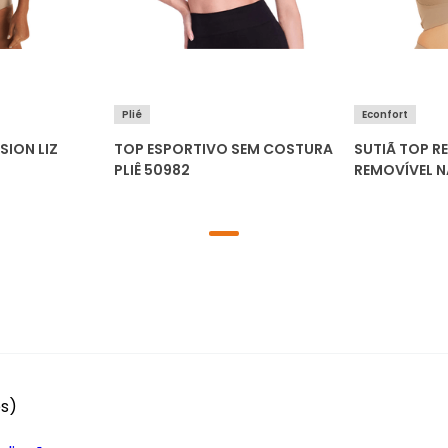
Plié
Econfort
SION LIZ
TOP ESPORTIVO SEM COSTURA
SUTIÃ TOP 
PLIÊ 50982
REMOVÍVEL 
RODRIGUES 
es)