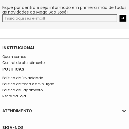
Fique por dentro e seja informado em primeira mão de todas
as novidades da Mega São José!
INSTITUCIONAL
Quem somos
Central de atendimento
POLITICAS
Política de Privacidade
Política de troca e devolução
Política de Pagamento
Retire da Loja
ATENDIMENTO
Segunda a quinta-feira, das 08:30 às 17:30
SIGA-NOS
Sexta, das 08:30 às 16h30.