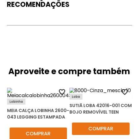
RECOMENDAÇÕES
Aproveite e compre também
Loba
Ci
Lobinha
SUTIÃ LOBA 42016-001 COM
PI
MEIA CALÇA LOBINHA 2600-
ATA
BOJO REMOVÍVEL TEEN
BD
043 LEGGING ESTAMPADA
LI
COMPRAR
COMPRAR