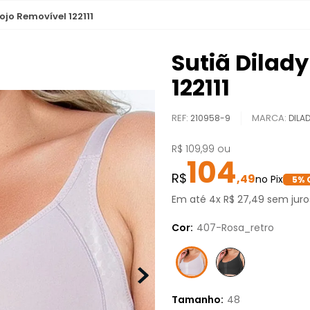
ojo Removível 122111
Sutiã Dilad
122111
REF
:
210958-9
DILA
R$
109
,
99
ou
104
,
49
5
% 
Em até
4
x
R$
27
,
49
sem juro
Cor:
407-Rosa_retro
Tamanho:
48