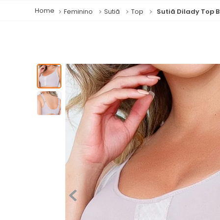
Feminino
Sutiã
Top
Sutiã Dilady Top B