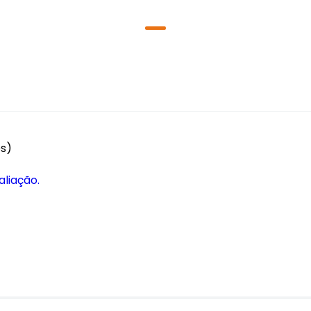
es)
aliação.