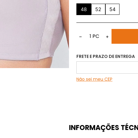
48
52
54
1
PC
−
+
FRETE E PRAZO DE ENTREGA
Não sei meu CEP
INFORMAÇÕES TÉCN