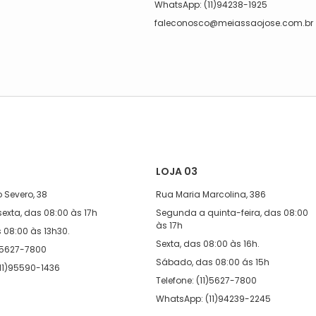
WhatsApp: (11)94238-1925
faleconosco@meiassaojose.com.br
LOJA 03
 Severo, 38
Rua Maria Marcolina, 386
exta, das 08:00 às 17h
Segunda a quinta-feira, das 08:00
às 17h
08:00 às 13h30.
Sexta, das 08:00 às 16h.
1)5627-7800
Sábado, das 08:00 ás 15h
11)95590-1436
Telefone: (11)5627-7800
WhatsApp: (11)94239-2245