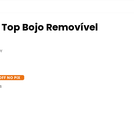
y Top Bojo Removível
DY
OFF NO PIX
s