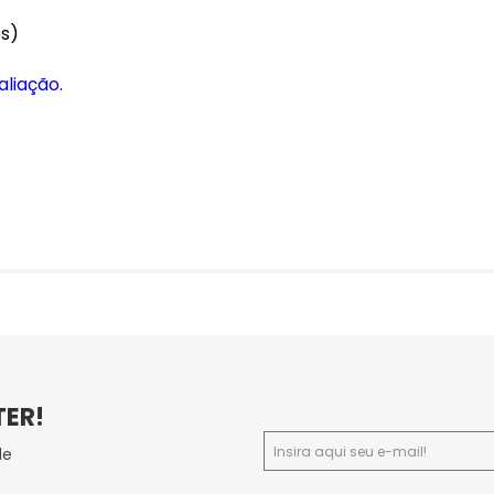
es)
aliação.
TER!
de