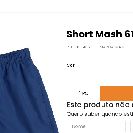
Short Mash 61
REF
:
181950-2
MASH
Cor:
1
PC
−
+
Este produto não
Quero saber quando esti