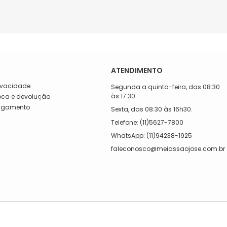
ATENDIMENTO
rivacidade
Segunda a quinta-feira, das 08:30
às 17:30
roca e devolução
Pagamento
Sexta, das 08:30 às 16h30.
a
Telefone: (11)5627-7800
WhatsApp: (11)94238-1925
faleconosco@meiassaojose.com.br