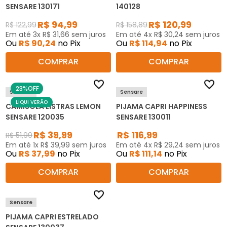
SENSARE 130171
140128
R$
94
,
99
R$
120
,
99
R$
122
,
99
R$
158
,
89
Em até
3
x
R$
31
,
66
sem juros
Em até
4
x
R$
30
,
24
sem juros
Ou
R$
90
,
24
no Pix
Ou
R$
114
,
94
no Pix
COMPRAR
COMPRAR
23%
OFF
Sensare
Sensare
LIQUI VERÃO
CAMISOLA LISTRAS LEMON
PIJAMA CAPRI HAPPINESS
SENSARE 120035
SENSARE 130011
R$
39
,
99
R$
116
,
99
R$
51
,
99
Em até
1
x
R$
39
,
99
sem juros
Em até
4
x
R$
29
,
24
sem juros
Ou
R$
37
,
99
no Pix
Ou
R$
111
,
14
no Pix
COMPRAR
COMPRAR
Sensare
PIJAMA CAPRI ESTRELADO