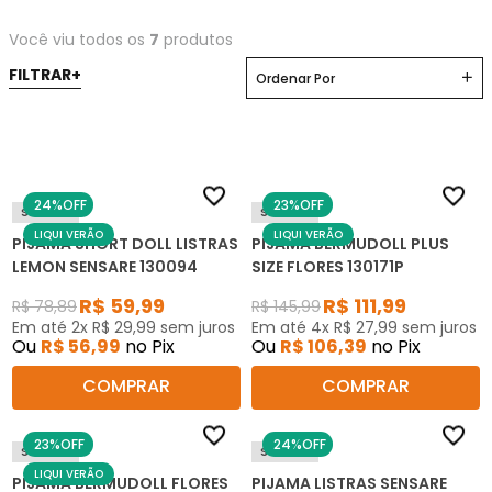
Você viu todos os
7
produtos
Ordenar Por
24%
OFF
23%
OFF
Sensare
Sensare
LIQUI VERÃO
LIQUI VERÃO
PIJAMA SHORT DOLL LISTRAS
PIJAMA BERMUDOLL PLUS
LEMON SENSARE 130094
SIZE FLORES 130171P
R$
59
,
99
R$
111
,
99
R$
78
,
89
R$
145
,
99
Em até
2
x
R$
29
,
99
sem juros
Em até
4
x
R$
27
,
99
sem juros
Ou
R$
56
,
99
no Pix
Ou
R$
106
,
39
no Pix
COMPRAR
COMPRAR
23%
OFF
24%
OFF
Sensare
Sensare
LIQUI VERÃO
PIJAMA BERMUDOLL FLORES
PIJAMA LISTRAS SENSARE