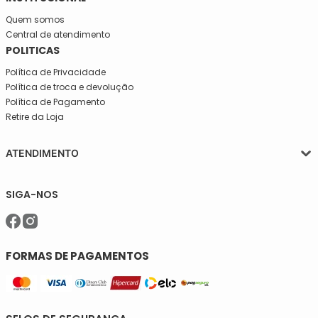
Quem somos
Central de atendimento
POLITICAS
Política de Privacidade
Política de troca e devolução
Política de Pagamento
Retire da Loja
ATENDIMENTO
Segunda a quinta-feira, das 08:30 às 17:30
SIGA-NOS
Sexta, das 08:30 às 16h30.
Telefone: (11)5627-7800
WhatsApp: (11)94238-1925
sac@meiassaojose.com.br
FORMAS DE PAGAMENTOS