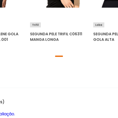
Trifil
Loba
LENE GOLA
SEGUNDA PELE TRIFIL C06311
SEGUNDA PEL
.001
MANGA LONGA
GOLA ALTA
es)
aliação.