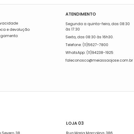
ATENDIMENTO
rivacidade
Segunda a quinta-feira, das 08:30
às 17:30
roca e devolução
Pagamento
Sexta, das 08:30 às 16h30.
a
Telefone: (11)5627-7800
WhatsApp: (11)94238-1925
faleconosco@meiassaojose.com.br
LOJA 03
 Severo, 38
Rua Maria Marcolina, 386