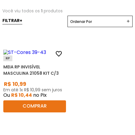
Você viu todos os
1
produtos
Ordenar Por
RP
MEIA RP INVISÍVEL
MASCULINA 21058 KIT C/3
R$
10
,
99
Em até
1
x
R$
10
,
99
sem juros
Ou
R$
10
,
44
no Pix
COMPRAR