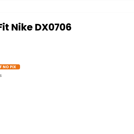
Fit Nike DX0706
F NO PIX
s