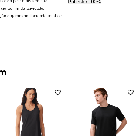
uor da pele e acelera sua
Poliéster 100%
cio ao fim da atividade.
ão e garantem liberdade total de
ém