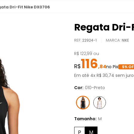
ata Dri-Fit Nike DX0706
Regata Dri-
REF
:
22924-1
NIKE
R$
122
,
99
ou
116
,
84
5
% OF
Em até
4
x
R$
30
,
74
sem juro
Cor:
010-Preto
Tamanho:
M
P
M