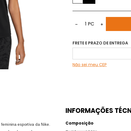
1
PC
−
+
FRETE E PRAZO DE ENTREGA
Não sei meu CEP
INFORMAÇÕES TÉCN
Composição
 feminina esportiva da Nike.