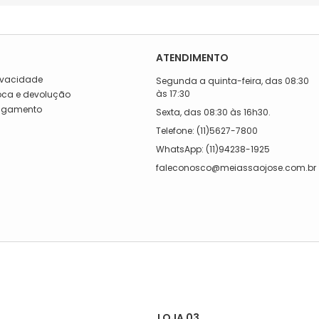
ATENDIMENTO
rivacidade
Segunda a quinta-feira, das 08:30
às 17:30
roca e devolução
Pagamento
Sexta, das 08:30 às 16h30.
a
Telefone: (11)5627-7800
WhatsApp: (11)94238-1925
faleconosco@meiassaojose.com.br
LOJA 03