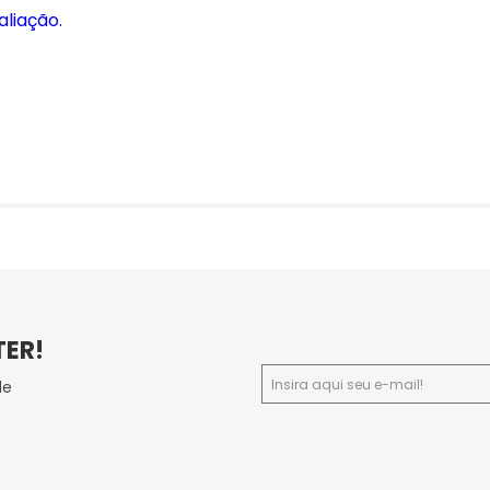
aliação.
TER!
de