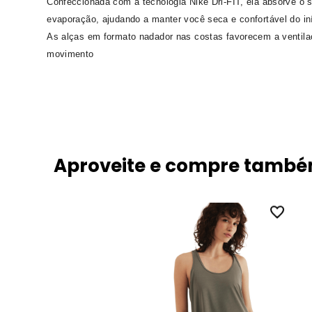
Confeccionada com a tecnologia Nike Dri-FIT, ela absorve o s
evaporação, ajudando a manter você seca e confortável do iní
As alças em formato nadador nas costas favorecem a ventilaç
movimento
Aproveite e compre tamb