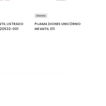
Lupo
Diones
NTIL LISTRADO
PIJAMA DIONES UNICÓRNIO
PIJAMA 
 20532-001
INFANTIL 011
POLAR I