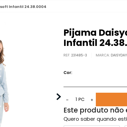
oft Infantil 24.38.0004
Pijama Daisy
Infantil 24.3
REF
:
231485-3
DAISYDA
Cor:
1
PC
−
+
Este produto não
Quero saber quando esti