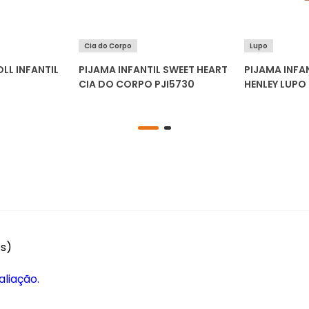
Cia do Corpo
Lupo
LL INFANTIL
PIJAMA INFANTIL SWEET HEART
PIJAMA INFA
CIA DO CORPO PJI5730
HENLEY LUPO
es)
aliação.