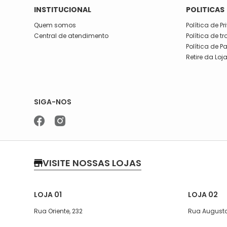
INSTITUCIONAL
POLITICAS
Quem somos
Política de P
Central de atendimento
Política de t
Política de 
Retire da Loj
SIGA-NOS
VISITE NOSSAS LOJAS
LOJA 01
LOJA 02
Rua Oriente, 232
Rua Augusto
Segunda a quinta-feira, das 07:30
Segunda a s