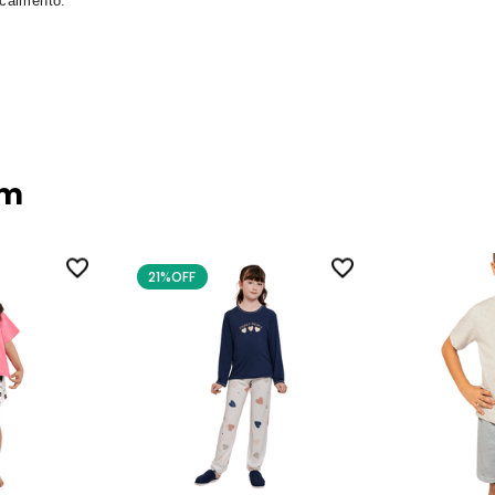
 caimento.
ém
21%
OFF