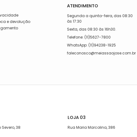
ATENDIMENTO
rivacidade
Segunda a quinta-feira, das 08:30
às 17:30
roca e devolução
Pagamento
Sexta, das 08:30 às 16h30.
a
Telefone: (11)5627-7800
WhatsApp: (11)94238-1925
faleconosco@meiassaojose.com.br
LOJA 03
 Severo, 38
Rua Maria Marcolina, 386
exta, das 08:00 às 17h
Segunda a quinta-feira, das 08:00