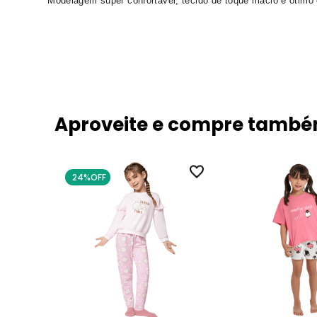
Modelagem super confortável, tecido de toque macio e ótimo
Aproveite e compre tamb
24%
OFF