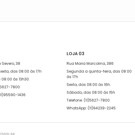
LOJA 03
 Severo, 38
Rua Maria Marcolina, 386
exta, das 08:00 às 17h
Segunda a quinta-feira, das 08:00
às 17h
08:00 às 13h30.
Sexta, das 08:00 às 16h.
1)5627-7800
Sábado, das 08:00 ás 15h
11)95590-1436
Telefone: (11)5627-7800
WhatsApp: (11)94239-2245
7/0001-66.