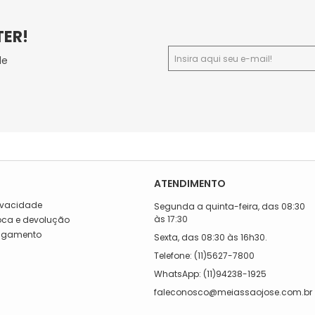
TER!
de
ATENDIMENTO
rivacidade
Segunda a quinta-feira, das 08:30
às 17:30
roca e devolução
Pagamento
Sexta, das 08:30 às 16h30.
a
Telefone: (11)5627-7800
WhatsApp: (11)94238-1925
faleconosco@meiassaojose.com.br