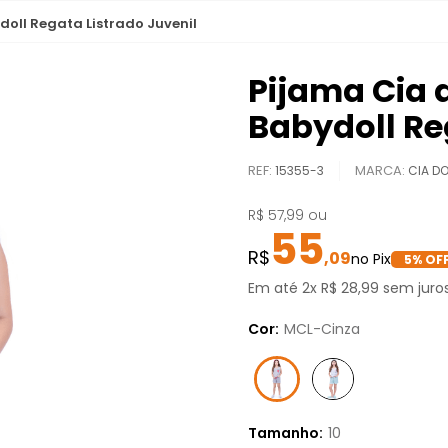
oll Regata Listrado Juvenil
Pijama Cia 
Babydoll Re
REF
:
15355-3
CIA D
R$
57
,
99
ou
55
,
09
5
% OFF
Em até
2
x
R$
28
,
99
sem juro
Cor:
MCL-Cinza
Tamanho:
10