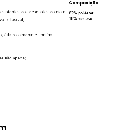
Composição
esistentes aos desgastes do dia a
82% poliéster
18% viscose
e e flexível;
io, ótimo caimento e contém
ue não aperta;
ém