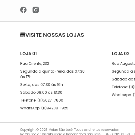
VISITE NOSSAS LOJAS
LOJA 01
LOJA 02
Rua Oriente, 232
Rua Augusto
Segunda a quinta-feira, das 07:30
Segunda a s
às 17h
Sábado das 
Sexta, das 07:30 às 16h
Telefone: (1
Sábado 08:00 ás 13:30
WhatsApp: (
Telefone: (11)5627-7800
WhatsApp: (11)94238-1925
Copyright © 2023 Meias São José. Todos os direitos reservados.
Razão Social: Distribuidora e Importadora São José LTDA - CNPJ 01.150.15