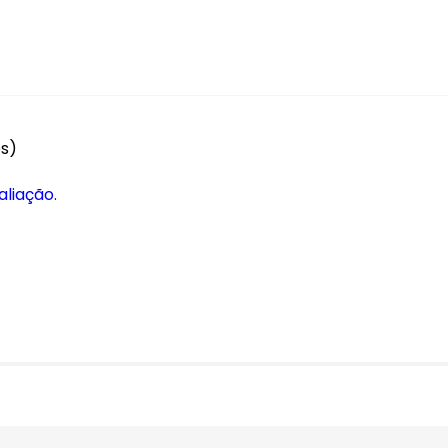
es)
aliação.