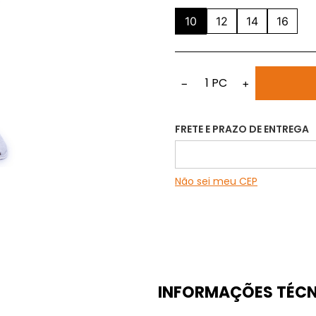
10
12
14
16
1
PC
−
+
FRETE E PRAZO DE ENTREGA
Não sei meu CEP
INFORMAÇÕES TÉCN