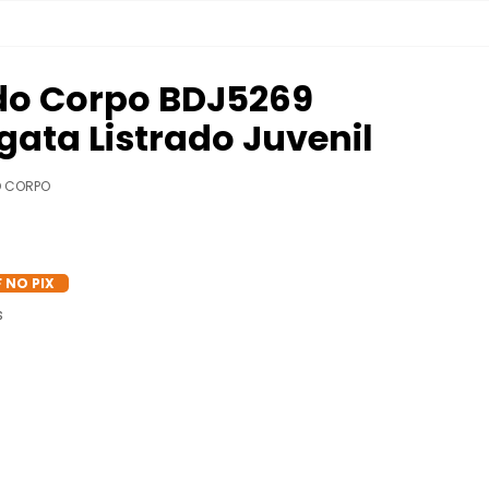
do Corpo BDJ5269
gata Listrado Juvenil
O CORPO
 NO PIX
s