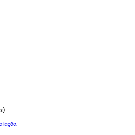
es)
aliação.