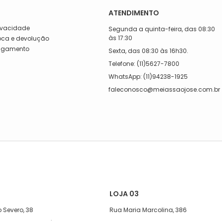
ATENDIMENTO
rivacidade
Segunda a quinta-feira, das 08:30
às 17:30
roca e devolução
Pagamento
Sexta, das 08:30 às 16h30.
a
Telefone: (11)5627-7800
WhatsApp: (11)94238-1925
faleconosco@meiassaojose.com.br
LOJA 03
 Severo, 38
Rua Maria Marcolina, 386