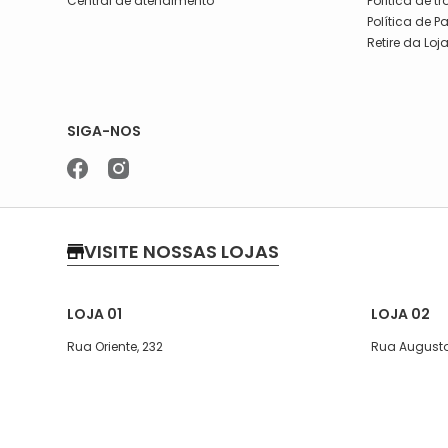
Central de atendimento
Política de t
Política de 
Retire da Loj
SIGA-NOS
VISITE NOSSAS LOJAS
LOJA 01
LOJA 02
Rua Oriente, 232
Rua Augusto
Segunda a quinta-feira, das 07:30
Segunda a s
às 17h
Sábado das 
Sexta, das 07:30 às 16h
Telefone: (1
Sábado 08:00 ás 13:30