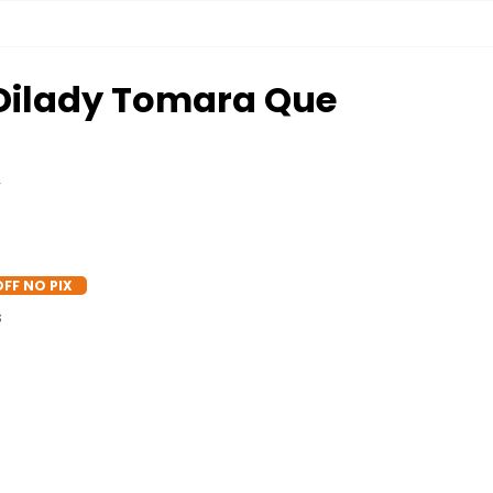
Dilady Tomara Que
Y
OFF NO PIX
s