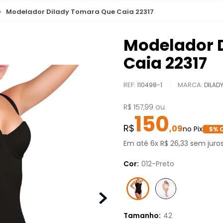
Modelador Dilady Tomara Que Caia 22317
Modelador 
Caia 22317
REF
:
110498-1
DILAD
R$
157
,
99
ou
150
,
09
5
% 
Em até
6
x
R$
26
,
33
sem juro
Cor:
012-Preto
Tamanho:
42