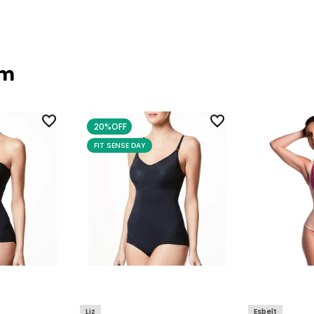
ém
20%
OFF
FIT SENSE DAY
Liz
Esbelt