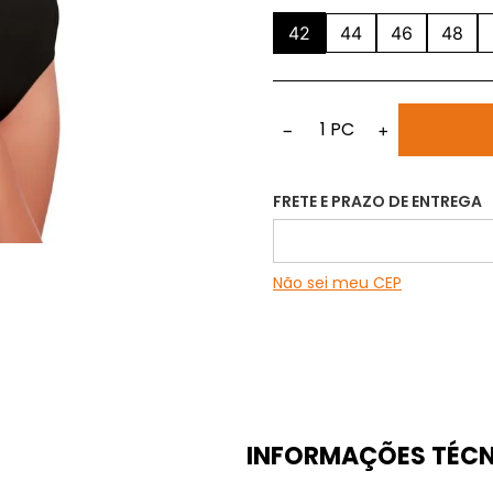
42
44
46
48
1
PC
−
+
FRETE E PRAZO DE ENTREGA
Não sei meu CEP
INFORMAÇÕES TÉCN