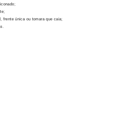
iconado;
te;
 frente única ou tomara que caia;
as.