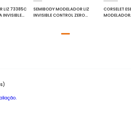
 LIZ 73385C
SEMIBODY MODELADOR LIZ
CORSELET ES
 INVISIBLE
INVISIBLE CONTROL ZERO
MODELADORA
MARCAS 73382B
431
es)
aliação.