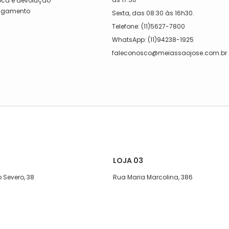
roca e devolução
Pagamento
Sexta, das 08:30 às 16h30.
a
Telefone: (11)5627-7800
WhatsApp: (11)94238-1925
faleconosco@meiassaojose.com.br
LOJA 03
 Severo, 38
Rua Maria Marcolina, 386
exta, das 08:00 às 17h
Segunda a quinta-feira, das 08:00
às 17h
08:00 às 13h30.
Sexta, das 08:00 às 16h.
1)5627-7800
Sábado, das 08:00 ás 15h