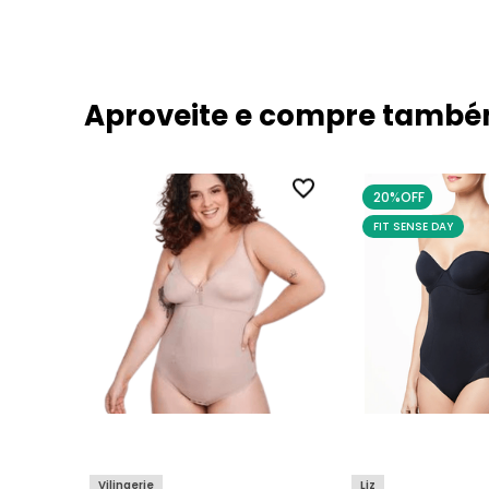
Aproveite e compre tamb
20%
OFF
FIT SENSE DAY
Vilingerie
Liz