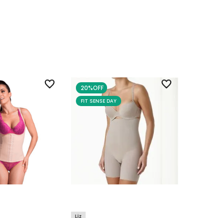
20%
OFF
FIT SENSE DAY
Liz