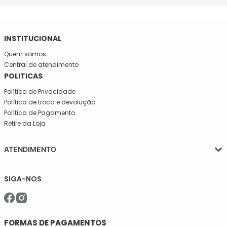
INSTITUCIONAL
Quem somos
Central de atendimento
POLITICAS
Política de Privacidade
Política de troca e devolução
Política de Pagamento
Retire da Loja
ATENDIMENTO
Segunda a quinta-feira, das 08:30 às 17:30
SIGA-NOS
Sexta, das 08:30 às 16h30.
Telefone: (11)5627-7800
WhatsApp: (11)94238-1925
sac@meiassaojose.com.br
FORMAS DE PAGAMENTOS