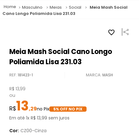
Masculino
Meias
Social
Meia Mash Social
Cano Longo Poliamida Lisa 231.03
Meia Mash Social Cano Longo
Poliamida Lisa 231.03
REF
:
181423-1
MASH
R$
13
,
99
ou
13
,
29
5
% OFF NO PIX
Em até
1
x
R$
13
,
99
sem juros
Cor:
CZ00-Cinza