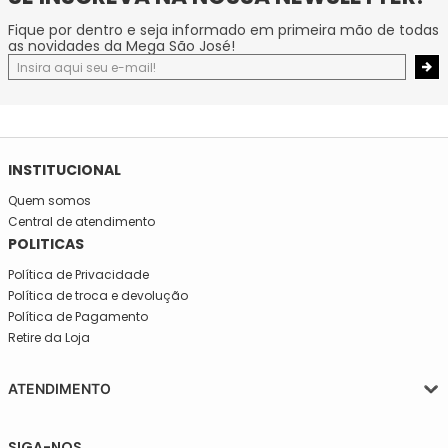
Fique por dentro e seja informado em primeira mão de todas
as novidades da Mega São José!
INSTITUCIONAL
Quem somos
Central de atendimento
POLITICAS
Política de Privacidade
Política de troca e devolução
Política de Pagamento
Retire da Loja
ATENDIMENTO
Segunda a quinta-feira, das 08:30 às 17:30
SIGA-NOS
Sexta, das 08:30 às 16h30.