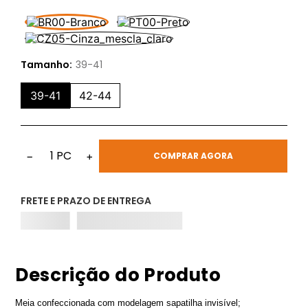
Tamanho:
39-41
39-41
42-44
1
PC
−
+
COMPRAR AGORA
FRETE E PRAZO DE ENTREGA
Descrição do Produto
Meia confeccionada com modelagem sapatilha invisível;