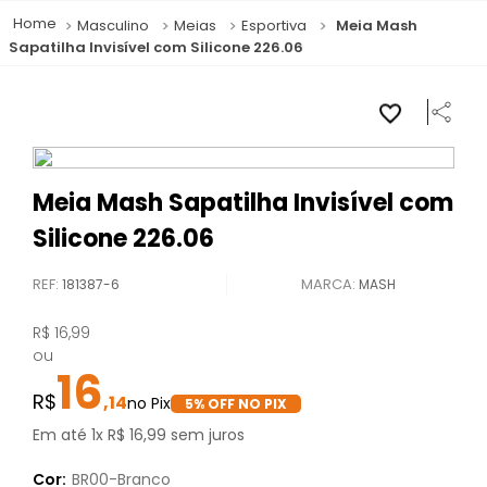
Masculino
Meias
Esportiva
Meia Mash
Sapatilha Invisível com Silicone 226.06
Meia Mash Sapatilha Invisível com
Silicone 226.06
REF
:
181387-6
MASH
R$
16
,
99
ou
16
,
14
5
% OFF NO PIX
Em até
1
x
R$
16
,
99
sem juros
Cor:
BR00-Branco