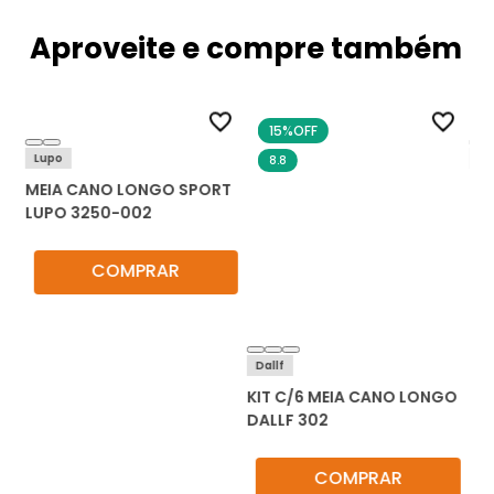
Aproveite e compre também
15%
OFF
Lupo
Ni
8.8
MEIA CANO LONGO SPORT
ME
LUPO 3250-002
CU
UN
COMPRAR
Dallf
KIT C/6 MEIA CANO LONGO
DALLF 302
COMPRAR