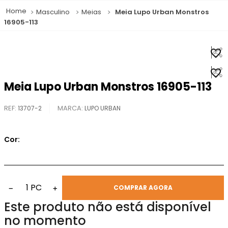
Masculino
Meias
Meia Lupo Urban Monstros
16905-113
Meia Lupo Urban Monstros 16905-113
REF
:
13707-2
LUPO URBAN
Cor:
1
PC
−
+
COMPRAR AGORA
Este produto não está disponível
no momento