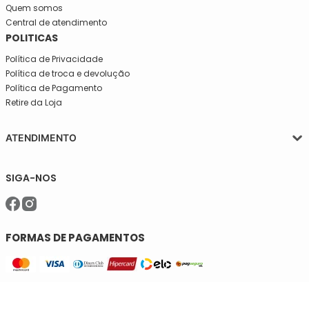
Quem somos
Central de atendimento
POLITICAS
Política de Privacidade
Política de troca e devolução
Política de Pagamento
Retire da Loja
ATENDIMENTO
Segunda a quinta-feira, das 08:30 às 17:30
SIGA-NOS
Sexta, das 08:30 às 16h30.
Telefone: (11)5627-7800
WhatsApp: (11)94238-1925
sac@meiassaojose.com.br
FORMAS DE PAGAMENTOS
SELOS DE SEGURANÇA