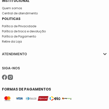
INSTITUCIONAL
Quem somos
Central de atendimento
POLITICAS
Política de Privacidade
Política de troca e devolução
Política de Pagamento
Retire da Loja
ATENDIMENTO
Segunda a quinta-feira, das 08:30 às 17:30
SIGA-NOS
Sexta, das 08:30 às 16h30.
Telefone: (11)5627-7800
WhatsApp: (11)94238-1925
sac@meiassaojose.com.br
FORMAS DE PAGAMENTOS