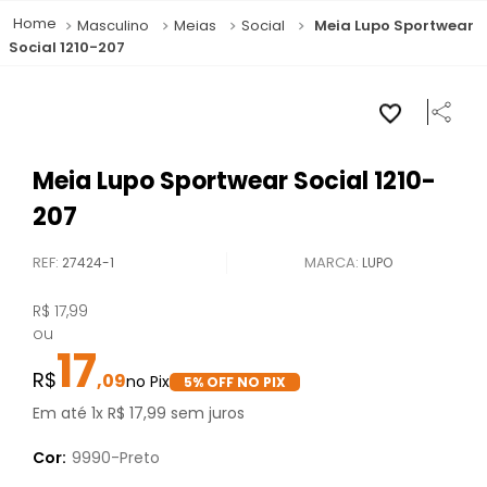
Masculino
Meias
Social
Meia Lupo Sportwear
Social 1210-207
Meia Lupo Sportwear Social 1210-
207
REF
:
27424-1
LUPO
R$
17
,
99
ou
17
,
09
5
% OFF NO PIX
Em até
1
x
R$
17
,
99
sem juros
Cor:
9990-Preto