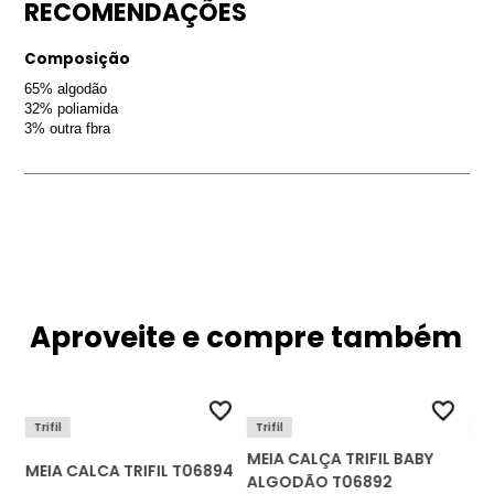
RECOMENDAÇÕES
Composição
65% algodão
32% poliamida
3% outra fbra
Aproveite e compre também
Trifil
Trifil
Lu
MEIA CALÇA TRIFIL BABY
ME
MEIA CALCA TRIFIL T06894
1-
ALGODÃO T06892
NA