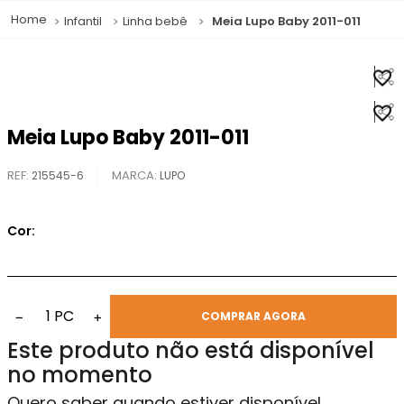
Infantil
Linha bebê
Meia Lupo Baby 2011-011
Meia Lupo Baby 2011-011
REF
:
215545-6
LUPO
Cor:
1
PC
−
+
COMPRAR AGORA
Este produto não está disponível
no momento
Quero saber quando estiver disponível