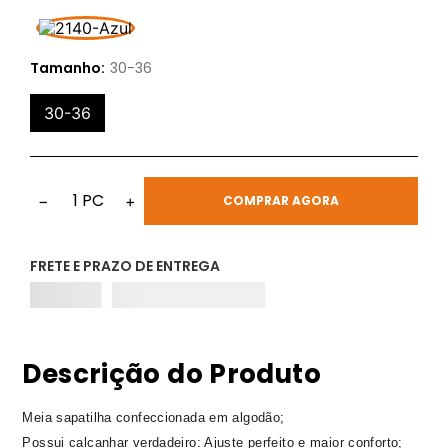
Tamanho:
30-36
30-36
1
PC
−
+
COMPRAR AGORA
FRETE E PRAZO DE ENTREGA
Descrição do Produto
Meia sapatilha confeccionada em algodão;
Possui calcanhar verdadeiro: Ajuste perfeito e maior conforto;