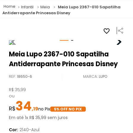
Infantil
Meia
Meia Lupo 2367-010 Sapatilha
Antiderrapante Princesas Disney
Meia Lupo 2367-010 Sapatilha
Antiderrapante Princesas Disney
REF
:
18650-6
LUPO
R$
35
,
99
ou
34
,
19
5
% OFF NO PIX
Em até
1
x
R$
35
,
99
sem juros
Cor:
2140-Azul