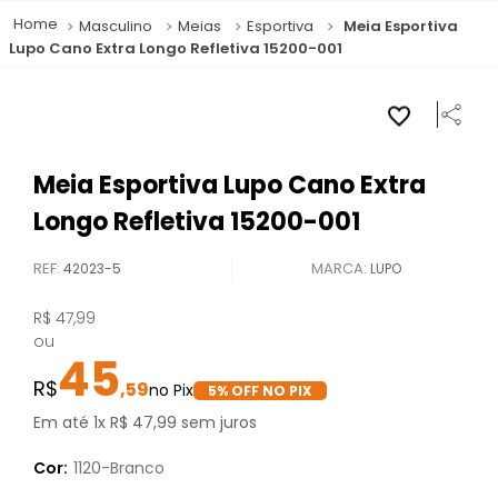
Masculino
Meias
Esportiva
Meia Esportiva
Lupo Cano Extra Longo Refletiva 15200-001
Meia Esportiva Lupo Cano Extra
Longo Refletiva 15200-001
REF
:
42023-5
LUPO
R$
47
,
99
ou
45
,
59
5
% OFF NO PIX
Em até
1
x
R$
47
,
99
sem juros
Cor:
1120-Branco