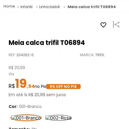
Infantil
Linha bebê
Meia calca trifil T06894
Meia calca trifil T06894
REF
:
204262-6
TRIFIL
R$
20
,
99
ou
19
,
94
5
% OFF NO PIX
Em até
1
x
R$
20
,
99
sem juros
Cor:
001-Branco