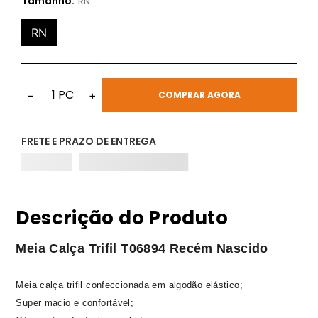
Tamanho:
RN
RN
1
PC
−
+
COMPRAR AGORA
FRETE E PRAZO DE ENTREGA
Descrição do Produto
Meia Calça Trifil T06894 Recém Nascido
Meia calça trifil confeccionada em algodão elástico;
Super macio e confortável;