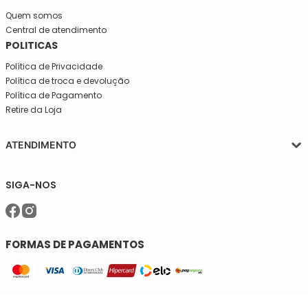
Quem somos
Central de atendimento
POLITICAS
Política de Privacidade
Política de troca e devolução
Política de Pagamento
Retire da Loja
ATENDIMENTO
Segunda a quinta-feira, das 08:30 às 17:30
SIGA-NOS
Sexta, das 08:30 às 16h30.
Telefone: (11)5627-7800
WhatsApp: (11)94238-1925
sac@meiassaojose.com.br
FORMAS DE PAGAMENTOS
SELOS DE SEGURANÇA