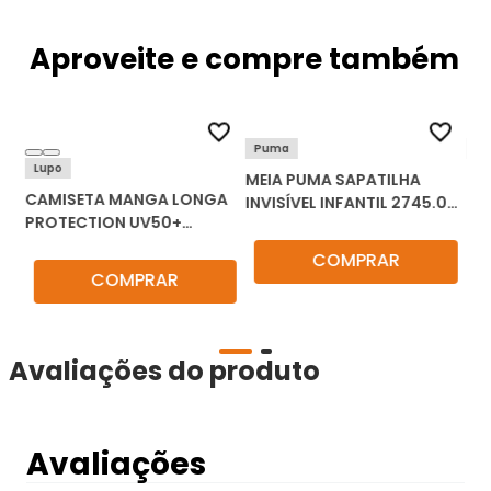
Aproveite e compre também
Puma
Lu
Lupo
MEIA PUMA SAPATILHA
PI
CAMISETA MANGA LONGA
1-
INVISÍVEL INFANTIL 2745.001
LI
PROTECTION UV50+
KIT C/3
00
INFANTIL 77014-002
COMPRAR
COMPRAR
Avaliações do produto
Avaliações