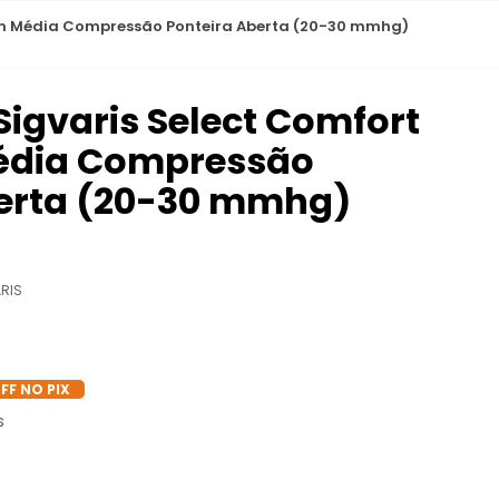
um Média Compressão Ponteira Aberta (20-30 mmhg)
Sigvaris Select Comfort
édia Compressão
berta (20-30 mmhg)
RIS
FF NO PIX
s