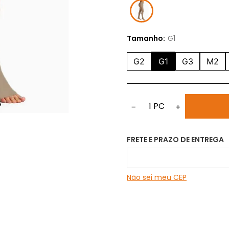
Tamanho:
G1
G2
G1
G3
M2
1
PC
−
+
FRETE E PRAZO DE ENTREGA
Não sei meu CEP