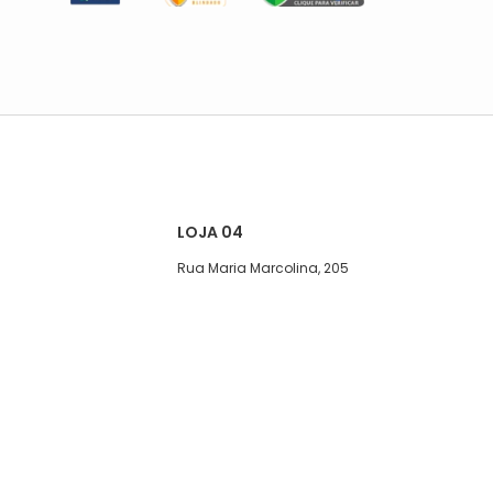
LOJA 04
Rua Maria Marcolina, 205
Segunda a quinta-feira, das 08:00
às 17h
Sexta, das 08:00 às 16h
Sábado das 8 ás 15hs
Telefone: (11)5627-7800
WhatsApp: (11)94452-0039