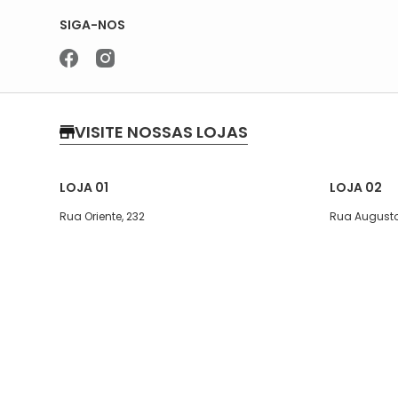
SIGA-NOS
VISITE NOSSAS LOJAS
LOJA 01
LOJA 02
Rua Oriente, 232
Rua Augusto
Segunda a quinta-feira, das 07:30
Segunda a s
às 17h
Sábado das 
Sexta, das 07:30 às 16h
Telefone: (1
Sábado 08:00 ás 13:30
WhatsApp: (
Telefone: (11)5627-7800
WhatsApp: (11)94238-1925