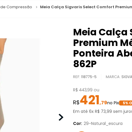
a de Compressão
Meia Calça Sigvaris Select Comfort Premi
Meia Calça 
Premium M
Ponteira A
862P
REF
:
118775-5
SIGVA
R$
443
,
99
ou
421
,
79
5
% O
Em até
6
x
R$
73
,
99
sem juro
Cor:
29-Natural_escura