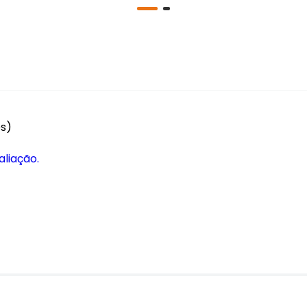
es)
aliação.