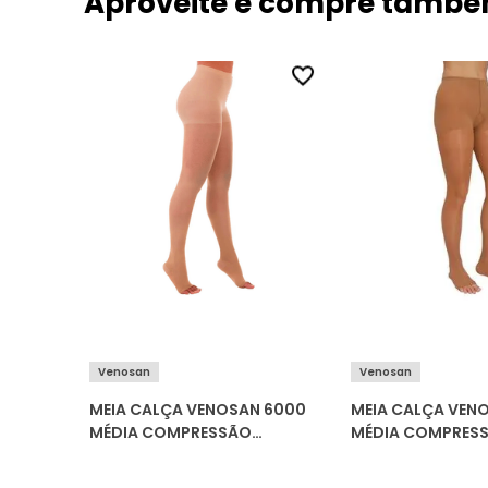
Aproveite e compre tamb
Venosan
Venosan
MÉDIA
MEIA CALÇA VENOSAN 6000
MEIA CALÇA VENO
NTEIRA
MÉDIA COMPRESSÃO
MÉDIA COMPRES
PONTEIRA ABERTA (20-30
PONTEIRA ABERTA
MMHG)
MMHG)