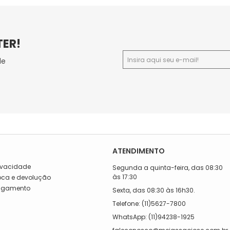
TER!
de
ATENDIMENTO
rivacidade
Segunda a quinta-feira, das 08:30
às 17:30
roca e devolução
Pagamento
Sexta, das 08:30 às 16h30.
a
Telefone: (11)5627-7800
WhatsApp: (11)94238-1925