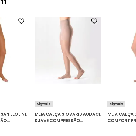
ém
Sigvaris
Sigvaris
SAN LEGLINE
MEIA CALÇA SIGVARIS AUDACE
MEIA CALÇA 
SÃO
SUAVE COMPRESSÃO
COMFORT PR
 (20-30
PONTEIRA ABERTA (15-20
COMPRESSÃO
MMHG) 120A
FECHADA (2