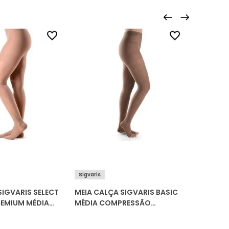
Kendall
Sigvaris
SIGVARIS SELECT
MEIA CALÇA SIGVARIS BASIC
MEIA CA
EMIUM MÉDIA
MÉDIA COMPRESSÃO
COMPRE
 PONTEIRA
PONTEIRA ABERTA (20-30
(13-17 
0-30 MMHG) 862P
MMHG) 972