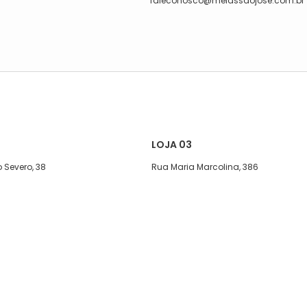
faleconosco@meiassaojose.com.br
LOJA 03
 Severo, 38
Rua Maria Marcolina, 386
exta, das 08:00 às 17h
Segunda a quinta-feira, das 08:00
às 17h
08:00 às 13h30.
Sexta, das 08:00 às 16h.
1)5627-7800
Sábado, das 08:00 ás 15h
11)95590-1436
Telefone: (11)5627-7800
WhatsApp: (11)94239-2245