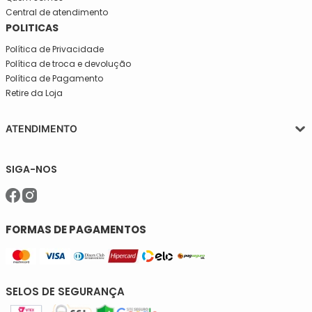
Central de atendimento
POLITICAS
Política de Privacidade
Política de troca e devolução
Política de Pagamento
Retire da Loja
ATENDIMENTO
Segunda a quinta-feira, das 08:30 às 17:30
SIGA-NOS
Sexta, das 08:30 às 16h30.
Telefone: (11)5627-7800
WhatsApp: (11)94238-1925
sac@meiassaojose.com.br
FORMAS DE PAGAMENTOS
SELOS DE SEGURANÇA