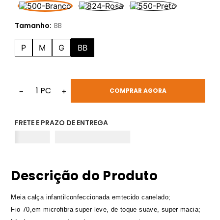
Tamanho:
BB
P
M
G
BB
1
PC
−
+
COMPRAR AGORA
FRETE E PRAZO DE ENTREGA
Descrição do Produto
Meia calça infantilconfeccionada emtecido canelado;
Fio 70,em microfibra super leve, de toque suave, super macia;