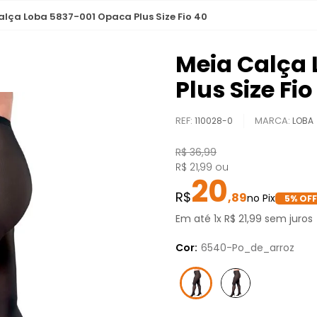
alça Loba 5837-001 Opaca Plus Size Fio 40
Meia Calça 
Plus Size Fio
REF
:
110028-0
LOBA
R$
36
,
99
R$
21
,
99
ou
20
,
89
5
% OFF
Em até
1
x
R$
21
,
99
sem juros
Cor:
6540-Po_de_arroz