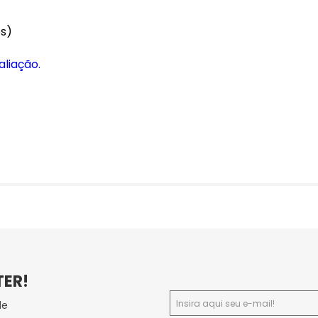
es)
aliação.
TER!
de