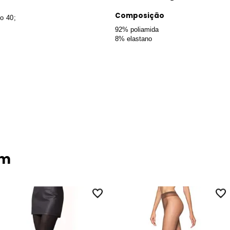
Composição
o 40;
92% poliamida
8% elastano
ém