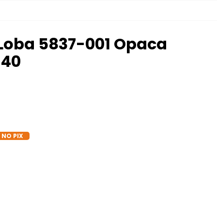
Loba 5837-001 Opaca
 40
 NO PIX