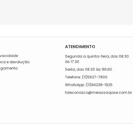
ATENDIMENTO
rivacidade
Segunda a quinta-feira, das 08:30
às 17:30
roca e devolução
Pagamento
Sexta, das 08:30 às 16h30.
a
Telefone: (11)5627-7800
WhatsApp: (11)94238-1925
faleconosco@meiassaojose.com.br