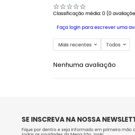
☆
☆
☆
☆
☆
Classificação média: 0
(0 avaliaçõ
Faça login para escrever uma av
Mais recentes
Todos
Nenhuma avaliação
SE INSCREVA NA NOSSA NEWSLET
Fique por dentro e seja informado em primeira mão 
todas as novidades da Mega São José!