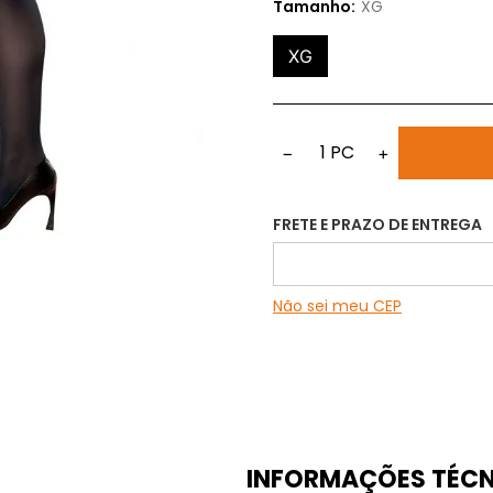
Tamanho:
XG
XG
1
PC
−
+
FRETE E PRAZO DE ENTREGA
Não sei meu CEP
INFORMAÇÕES TÉCN