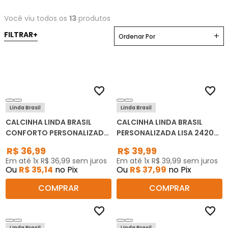
Você viu todos os
13
produtos
Ordenar Por
Linda Brasil
Linda Brasil
CALCINHA LINDA BRASIL
CALCINHA LINDA BRASIL
CONFORTO PERSONALIZADA
PERSONALIZADA LISA 2420
LISA 2407 KIT C/3
KIT C/3
R$
36
,
99
R$
39
,
99
Em até
1
x
R$
36
,
99
sem juros
Em até
1
x
R$
39
,
99
sem juros
Ou
R$
35
,
14
no Pix
Ou
R$
37
,
99
no Pix
COMPRAR
COMPRAR
Linda Brasil
Linda Brasil