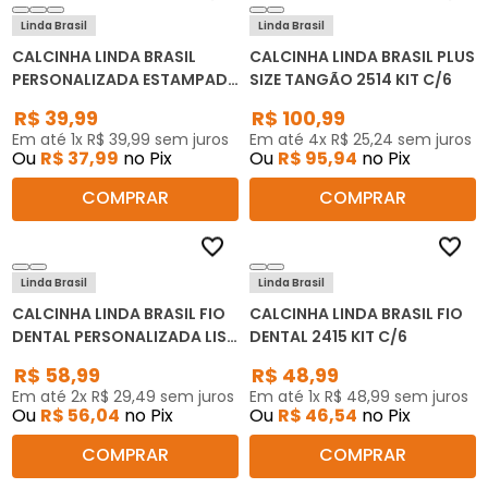
Linda Brasil
Linda Brasil
CALCINHA LINDA BRASIL
CALCINHA LINDA BRASIL PLUS
PERSONALIZADA ESTAMPADA
SIZE TANGÃO 2514 KIT C/6
2421 KIT C/3
R$
39
,
99
R$
100
,
99
Em até
1
x
R$
39
,
99
sem juros
Em até
4
x
R$
25
,
24
sem juros
Ou
R$
37
,
99
no Pix
Ou
R$
95
,
94
no Pix
COMPRAR
COMPRAR
Linda Brasil
Linda Brasil
CALCINHA LINDA BRASIL FIO
CALCINHA LINDA BRASIL FIO
DENTAL PERSONALIZADA LISA
DENTAL 2415 KIT C/6
2417 KIT C/6
R$
58
,
99
R$
48
,
99
Em até
2
x
R$
29
,
49
sem juros
Em até
1
x
R$
48
,
99
sem juros
Ou
R$
56
,
04
no Pix
Ou
R$
46
,
54
no Pix
COMPRAR
COMPRAR