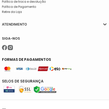
Política de troca e devolução
Política de Pagamento
Retire da Loja
ATENDIMENTO
Segunda a quinta-feira, das 08:30 às 17:30
SIGA-NOS
Sexta, das 08:30 às 16h30.
Telefone: (11)5627-7800
WhatsApp: (11)94238-1925
sac@meiassaojose.com.br
FORMAS DE PAGAMENTOS
SELOS DE SEGURANÇA