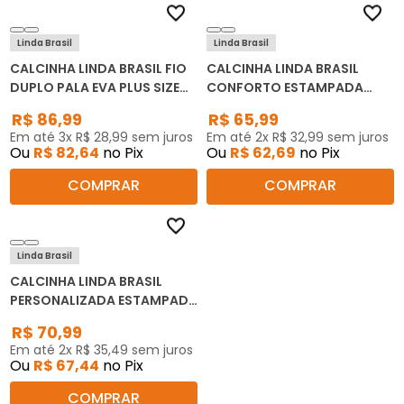
Linda Brasil
Linda Brasil
CALCINHA LINDA BRASIL FIO
CALCINHA LINDA BRASIL
DUPLO PALA EVA PLUS SIZE
CONFORTO ESTAMPADA
37007 KIT C/3
2408 KIT C/6
R$
86
,
99
R$
65
,
99
Em até
3
x
R$
28
,
99
sem juros
Em até
2
x
R$
32
,
99
sem juros
Ou
R$
82
,
64
no Pix
Ou
R$
62
,
69
no Pix
COMPRAR
COMPRAR
Linda Brasil
CALCINHA LINDA BRASIL
PERSONALIZADA ESTAMPADA
2421 KIT C/6
R$
70
,
99
Em até
2
x
R$
35
,
49
sem juros
Ou
R$
67
,
44
no Pix
COMPRAR