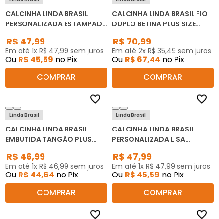
CALCINHA LINDA BRASIL
CALCINHA LINDA BRASIL FIO
PERSONALIZADA ESTAMPADA
DUPLO BETINA PLUS SIZE
TANGÃO PLUS SIZE 2512 KIT
37006 KIT C/3
R$
47
,
99
R$
70
,
99
C/3
Em até
1
x
R$
47
,
99
sem juros
Em até
2
x
R$
35
,
49
sem juros
Ou
R$
45
,
59
no Pix
Ou
R$
67
,
44
no Pix
COMPRAR
COMPRAR
Linda Brasil
Linda Brasil
CALCINHA LINDA BRASIL
CALCINHA LINDA BRASIL
EMBUTIDA TANGÃO PLUS
PERSONALIZADA LISA
SIZE 2515 KIT C/3
TANGÃO PLUS SIZE 2511 KIT
R$
46
,
99
R$
47
,
99
C/3
Em até
1
x
R$
46
,
99
sem juros
Em até
1
x
R$
47
,
99
sem juros
Ou
R$
44
,
64
no Pix
Ou
R$
45
,
59
no Pix
COMPRAR
COMPRAR