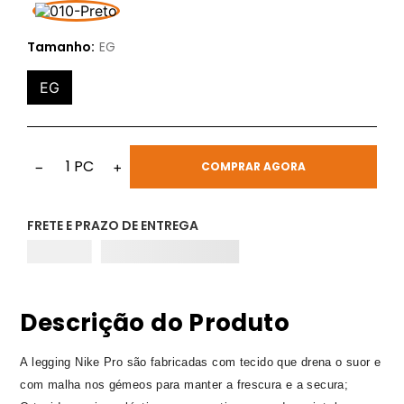
Tamanho:
EG
EG
1
PC
−
+
COMPRAR AGORA
FRETE E PRAZO DE ENTREGA
Descrição do Produto
A legging Nike Pro são fabricadas com tecido que drena o suor e
com malha nos gémeos para manter a frescura e a secura;