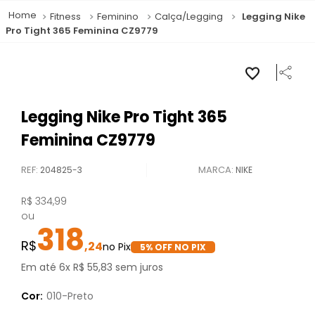
Fitness
Feminino
Calça/Legging
Legging Nike
Pro Tight 365 Feminina CZ9779
Legging Nike Pro Tight 365
Feminina CZ9779
REF
:
204825-3
NIKE
R$
334
,
99
ou
318
,
24
5
% OFF NO PIX
Em até
6
x
R$
55
,
83
sem juros
Cor:
010-Preto