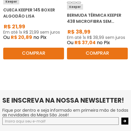
Keeper
Keeper
CUECA KEEPER 145 BOXER
BERMUDA TÉRMICA KEEPER
ALGODÃO LISA
438 MICROFIBRA SEM
R$
21
,
99
COSTURA
R$
38
,
99
Em até
1
x
R$
21
,
99
sem juros
Ou
R$
20
,
89
no Pix
Em até
1
x
R$
38
,
99
sem juros
Ou
R$
37
,
04
no Pix
COMPRAR
COMPRAR
SE INSCREVA NA NOSSA NEWSLETTER!
Fique por dentro e seja informado em primeira mão de todas
as novidades da Mega São José!