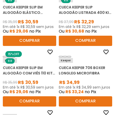
8.8
8.8
CUECA KEEPER SLIP EM
CUECA KEEPER SLIP
ALGODÃO ELÁSTICO
ALGODÃO LISTRADA 400 KIT
PERSONALIZADO 170 KIT C/3
C/3
R$
30
,
59
R$
32
,
29
R$
35
,
99
R$
37
,
99
Em até
1
x
R$
30
,
59
sem juros
Em até
1
x
R$
32
,
29
sem juros
Ou
R$
29
,
06
no Pix
Ou
R$
30
,
68
no Pix
COMPRAR
COMPRAR
15%
OFF
Keeper
Keeper
8.8
CUECA KEEPER SLIP EM
CUECA KEEPER 706 BOXER
ALGODÃO COM VIÉS 110 KIT
LONGLEG MICROFIBRA
C/3
R$
30
,
59
R$
34
,
99
R$
35
,
99
Em até
1
x
R$
30
,
59
sem juros
Em até
1
x
R$
34
,
99
sem juros
Ou
R$
29
,
06
no Pix
Ou
R$
33
,
24
no Pix
COMPRAR
COMPRAR