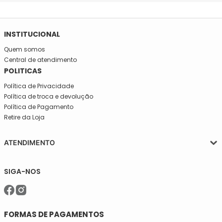
INSTITUCIONAL
Quem somos
Central de atendimento
POLITICAS
Política de Privacidade
Política de troca e devolução
Política de Pagamento
Retire da Loja
ATENDIMENTO
Segunda a quinta-feira, das 08:30 às 17:30
SIGA-NOS
Sexta, das 08:30 às 16h30.
Telefone: (11)5627-7800
WhatsApp: (11)94238-1925
sac@meiassaojose.com.br
FORMAS DE PAGAMENTOS