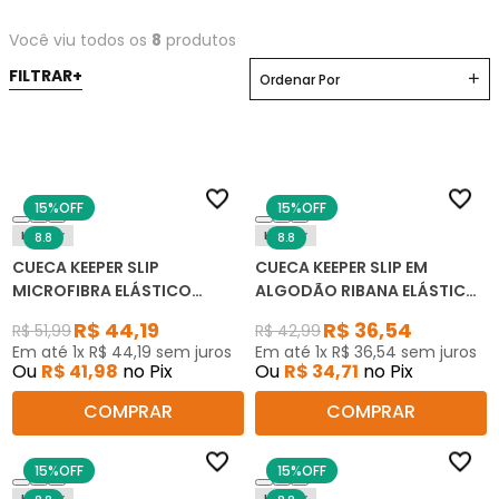
Você viu todos os
8
produtos
Ordenar Por
15%
OFF
15%
OFF
Keeper
Keeper
8.8
8.8
CUECA KEEPER SLIP
CUECA KEEPER SLIP EM
MICROFIBRA ELÁSTICO
ALGODÃO RIBANA ELÁSTICO
PERSONALIZADO 365 KIT C/3
PERSONALIZADO 320 KIT C/3
R$
44
,
19
R$
36
,
54
R$
51
,
99
R$
42
,
99
Em até
1
x
R$
44
,
19
sem juros
Em até
1
x
R$
36
,
54
sem juros
Ou
R$
41
,
98
no Pix
Ou
R$
34
,
71
no Pix
COMPRAR
COMPRAR
15%
OFF
15%
OFF
Keeper
Keeper