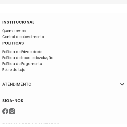
INSTITUCIONAL
Quem somos
Central de atendimento
POLITICAS
Política de Privacidade
Política de troca e devolução
Política de Pagamento
Retire da Loja
ATENDIMENTO
Segunda a quinta-feira, das 08:30 às 17:30
SIGA-NOS
Sexta, das 08:30 às 16h30.
Telefone: (11)5627-7800
WhatsApp: (11)94238-1925
sac@meiassaojose.com.br
FORMAS DE PAGAMENTOS