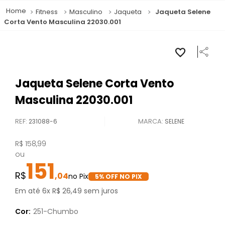
Fitness
Masculino
Jaqueta
Jaqueta Selene
Corta Vento Masculina 22030.001
Jaqueta Selene Corta Vento
Masculina 22030.001
REF
:
231088-6
SELENE
R$
158
,
99
ou
151
,
04
5
% OFF NO PIX
Em até
6
x
R$
26
,
49
sem juros
Cor:
251-Chumbo