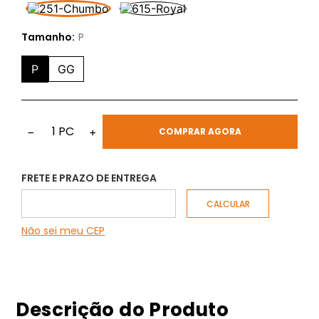
Tamanho:
P
P
GG
1
PC
−
+
COMPRAR AGORA
FRETE E PRAZO DE ENTREGA
Não sei meu CEP
Descrição do Produto