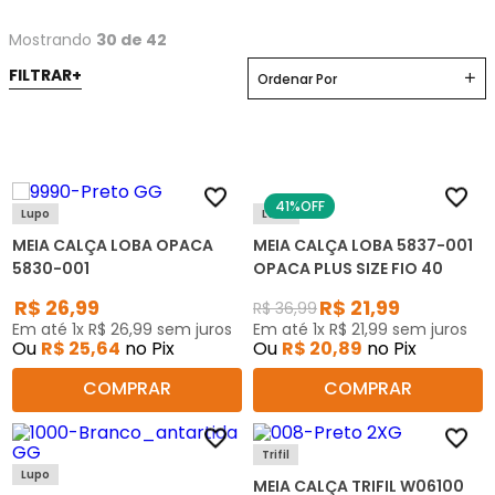
Mostrando
30 de 42
Ordenar Por
41%
OFF
Lupo
Loba
MEIA CALÇA LOBA OPACA
MEIA CALÇA LOBA 5837-001
5830-001
OPACA PLUS SIZE FIO 40
R$
26
,
99
R$
21
,
99
R$
36
,
99
Em até
1
x
R$
26
,
99
sem juros
Em até
1
x
R$
21
,
99
sem juros
Ou
R$
25
,
64
no Pix
Ou
R$
20
,
89
no Pix
COMPRAR
COMPRAR
Trifil
Lupo
MEIA CALÇA TRIFIL W06100