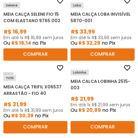
Selene
Loba
MEIA CALÇA SELENE FIO 15
MEIA CALÇA LOBA INVISÍVEL
COM ELASTANO 9765.002
5870-001
R$
16
,
99
R$
33
,
99
Em até
1
x
R$
16
,
99
sem juros
Em até
1
x
R$
33
,
99
sem juros
Ou
R$
16
,
14
no Pix
Ou
R$
32
,
29
no Pix
COMPRAR
COMPRAR
Lobinha
Trifil
MEIA CALCA LOBINHA 2515-
MEIA CALÇA TRIFIL X06537
003
ARRASTÃO - FIO 40
R$
21
,
99
R$
31
,
99
Em até
1
x
R$
21
,
99
sem juros
Ou
R$
20
,
89
no Pix
Em até
1
x
R$
31
,
99
sem juros
Ou
R$
30
,
39
no Pix
COMPRAR
COMPRAR