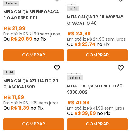
Selene
Trifil
MEIA CALÇA SELENE OPACA
MEIA CALÇA TRIFIL W06345
FIO 40 9650.001
OPACA FIO 40
R$
21
,
99
R$
24
,
99
Em até
1
x
R$
21
,
99
sem juros
Ou
R$
20
,
89
no Pix
Em até
1
x
R$
24
,
99
sem juros
Ou
R$
23
,
74
no Pix
COMPRAR
COMPRAR
Trifil
Selene
MEIA CALÇA AZULIA FIO 20
MEIA-CALÇA SELENE FIO 80
CLÁSSICA 1500
9830.002
R$
11
,
99
R$
41
,
99
Em até
1
x
R$
11
,
99
sem juros
Ou
R$
11
,
39
no Pix
Em até
1
x
R$
41
,
99
sem juros
Ou
R$
39
,
89
no Pix
COMPRAR
COMPRAR