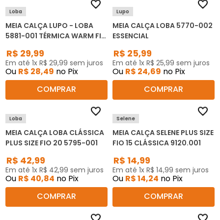
Loba
Lupo
MEIA CALÇA LUPO - LOBA
MEIA CALÇA LOBA 5770-002
5881-001 TÉRMICA WARM FIO
ESSENCIAL
40
R$
29
,
99
R$
25
,
99
Em até
1
x
R$
29
,
99
sem juros
Em até
1
x
R$
25
,
99
sem juros
Ou
R$
28
,
49
no Pix
Ou
R$
24
,
69
no Pix
COMPRAR
COMPRAR
Loba
Selene
MEIA CALÇA LOBA CLÁSSICA
MEIA CALÇA SELENE PLUS SIZE
PLUS SIZE FIO 20 5795-001
FIO 15 CLÁSSICA 9120.001
R$
42
,
99
R$
14
,
99
Em até
1
x
R$
42
,
99
sem juros
Em até
1
x
R$
14
,
99
sem juros
Ou
R$
40
,
84
no Pix
Ou
R$
14
,
24
no Pix
COMPRAR
COMPRAR