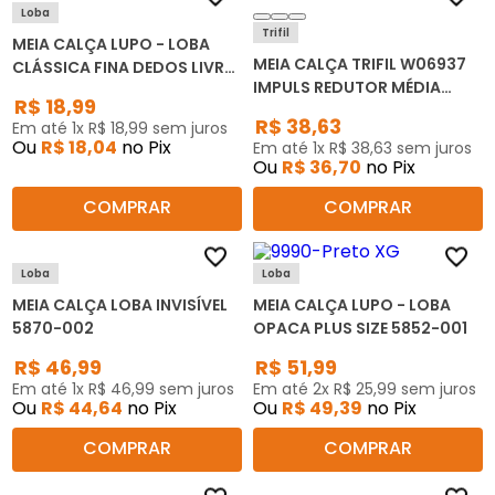
Loba
Trifil
MEIA CALÇA LUPO - LOBA
MEIA CALÇA TRIFIL W06937
CLÁSSICA FINA DEDOS LIVRES
IMPULS REDUTOR MÉDIA
5765-001
R$
18
,
99
COMPRESSÃO FIO 20
R$
38
,
63
Em até
1
x
R$
18
,
99
sem juros
Ou
R$
18
,
04
no Pix
Em até
1
x
R$
38
,
63
sem juros
Ou
R$
36
,
70
no Pix
COMPRAR
COMPRAR
Loba
Loba
MEIA CALÇA LOBA INVISÍVEL
MEIA CALÇA LUPO - LOBA
5870-002
OPACA PLUS SIZE 5852-001
R$
46
,
99
R$
51
,
99
Em até
1
x
R$
46
,
99
sem juros
Em até
2
x
R$
25
,
99
sem juros
Ou
R$
44
,
64
no Pix
Ou
R$
49
,
39
no Pix
COMPRAR
COMPRAR