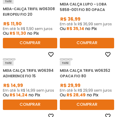
Trifil
MEIA CALÇA LUPO - LOBA
MEIA-CALÇA TRIFIL W06308
5858-001 FIO 80 OPACA
EUROPEU FIO 20
R$
36
,
99
R$
11
,
90
Em até
1
x
R$
36
,
99
sem juros
Ou
R$
35
,
14
no Pix
Em até
1
x
R$
11
,
90
sem juros
Ou
R$
11
,
30
no Pix
COMPRAR
COMPRAR
Trifil
Trifil
MEIA CALÇA TRIFIL W06394
MEIA CALÇA TRIFIL W06352
ADHERENCE FIO 15
OPACA FIO 80
R$
14
,
99
R$
29
,
99
Em até
1
x
R$
14
,
99
sem juros
Em até
1
x
R$
29
,
99
sem juros
Ou
R$
14
,
24
no Pix
Ou
R$
28
,
49
no Pix
COMPRAR
COMPRAR