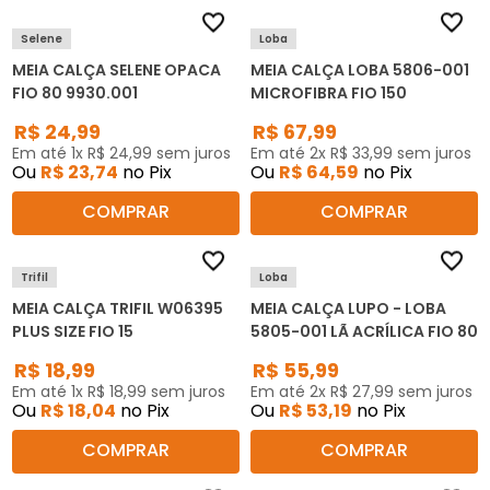
Selene
Loba
MEIA CALÇA SELENE OPACA
MEIA CALÇA LOBA 5806-001
FIO 80 9930.001
MICROFIBRA FIO 150
R$
24
,
99
R$
67
,
99
Em até
1
x
R$
24
,
99
sem juros
Em até
2
x
R$
33
,
99
sem juros
Ou
R$
23
,
74
no Pix
Ou
R$
64
,
59
no Pix
COMPRAR
COMPRAR
Trifil
Loba
MEIA CALÇA TRIFIL W06395
MEIA CALÇA LUPO - LOBA
PLUS SIZE FIO 15
5805-001 LÃ ACRÍLICA FIO 80
R$
18
,
99
R$
55
,
99
Em até
1
x
R$
18
,
99
sem juros
Em até
2
x
R$
27
,
99
sem juros
Ou
R$
18
,
04
no Pix
Ou
R$
53
,
19
no Pix
COMPRAR
COMPRAR