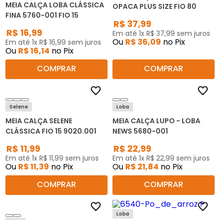
MEIA CALÇA LOBA CLÁSSICA
OPACA PLUS SIZE FIO 80
FINA 5760-001 FIO 15
R$
37
,
99
R$
16
,
99
Em até
1
x
R$
37
,
99
sem juros
Ou
R$
36
,
09
no Pix
Em até
1
x
R$
16
,
99
sem juros
Ou
R$
16
,
14
no Pix
COMPRAR
COMPRAR
Selene
Loba
MEIA CALÇA SELENE
MEIA CALÇA LUPO - LOBA
CLÁSSICA FIO 15 9020.001
NEWS 5680-001
R$
11
,
99
R$
22
,
99
Em até
1
x
R$
11
,
99
sem juros
Em até
1
x
R$
22
,
99
sem juros
Ou
R$
11
,
39
no Pix
Ou
R$
21
,
84
no Pix
COMPRAR
COMPRAR
Loba