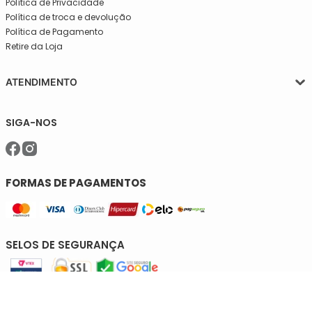
Política de Privacidade
Política de troca e devolução
Política de Pagamento
Retire da Loja
ATENDIMENTO
Segunda a quinta-feira, das 08:30 às 17:30
SIGA-NOS
Sexta, das 08:30 às 16h30.
Telefone: (11)5627-7800
WhatsApp: (11)94238-1925
sac@meiassaojose.com.br
FORMAS DE PAGAMENTOS
SELOS DE SEGURANÇA